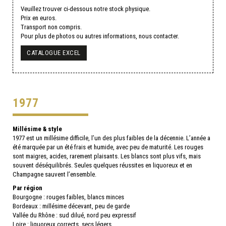
Veuillez trouver ci-dessous notre stock physique.
Prix en euros.
Transport non compris.
Pour plus de photos ou autres informations, nous contacter.
CATALOGUE EXCEL
1977
Millésime & style
1977 est un millésime difficile, l’un des plus faibles de la décennie. L’année a
été marquée par un été frais et humide, avec peu de maturité. Les rouges
sont maigres, acides, rarement plaisants. Les blancs sont plus vifs, mais
souvent déséquilibrés. Seules quelques réussites en liquoreux et en
Champagne sauvent l’ensemble.
Par région
Bourgogne : rouges faibles, blancs minces
Bordeaux : millésime décevant, peu de garde
Vallée du Rhône : sud dilué, nord peu expressif
Loire : liquoreux corrects, secs légers