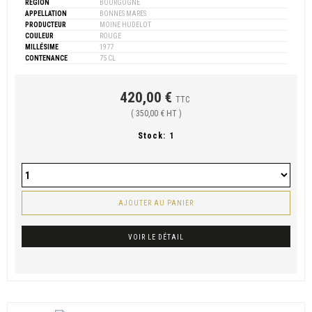
RÉGION
BOURGOGNE
APPELLATION
BONNES MARES
PRODUCTEUR
MOINE HUDELOT
COULEUR
ROUGE
MILLÉSIME
1977
CONTENANCE
75 CL
420,00 €
TTC
( 350,00 € HT )
Stock:
1
AJOUTER AU PANIER
VOIR LE DÉTAIL