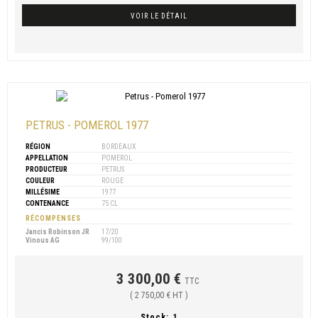
VOIR LE DÉTAIL
PETRUS - POMEROL 1977
RÉGION
BORDEAUX
APPELLATION
POMEROL
PRODUCTEUR
PETRUS
COULEUR
ROUGE
MILLÉSIME
1977
CONTENANCE
75 CL
RÉCOMPENSES
Jancis Robinson JR
17/20
Vinous AG
99/100
3 300,00 €
TTC
( 2 750,00 € HT )
Stock:
1