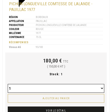
PICHON LONGUEVILLE COMTESSE DE LALANDE -
PAUILLAC 1977
RÉGION
BORDEAUX
APPELLATION
PAUILLAC
PRODUCTEUR
PICHON LONGUEVILLE COMTESSE DE LALANDE
COULEUR
ROUGE
MILLÉSIME
1977
CONTENANCE
75 CL
RÉCOMPENSES
Vinous AG
95/100
180,00 €
TTC
( 150,00 € HT )
Stock:
1
AJOUTER AU PANIER
VOIR LE DÉTAIL