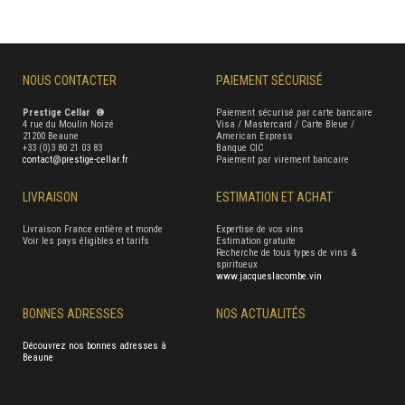
NOUS CONTACTER
PAIEMENT SÉCURISÉ
Prestige Cellar ®
Paiement sécurisé par carte bancaire
4 rue du Moulin Noizé
Visa / Mastercard / Carte Bleue /
21200 Beaune
American Express
+33 (0)3 80 21 03 83
Banque CIC
contact@prestige-cellar.fr
Paiement par virement bancaire
LIVRAISON
ESTIMATION ET ACHAT
Livraison France entière et monde
Expertise de vos vins
Voir les pays éligibles et tarifs
Estimation gratuite
Recherche de tous types de vins &
spiritueux
www.jacqueslacombe.vin
BONNES ADRESSES
NOS ACTUALITÉS
Découvrez nos bonnes adresses à
Beaune