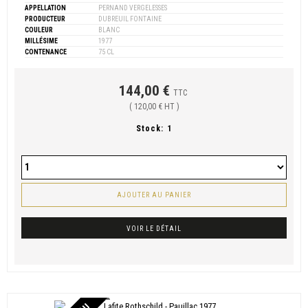
APPELLATION
PERNAND VERGELESSES
PRODUCTEUR
DUBREUIL FONTAINE
COULEUR
BLANC
MILLÉSIME
1977
CONTENANCE
75 CL
144,00 €
TTC
( 120,00 € HT )
Stock:
1
AJOUTER AU PANIER
VOIR LE DÉTAIL