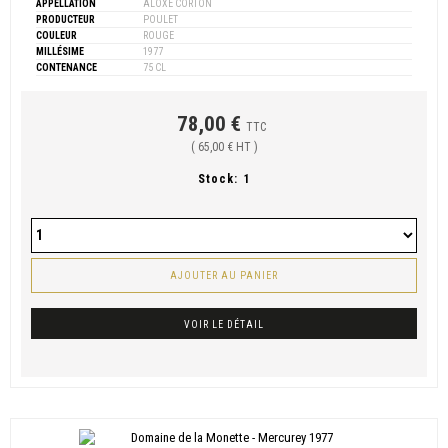
APPELLATION
ALOXE CORTON
PRODUCTEUR
POULET
COULEUR
ROUGE
MILLÉSIME
1977
CONTENANCE
75 CL
78,00 €
TTC
( 65,00 € HT )
Stock:
1
AJOUTER AU PANIER
VOIR LE DÉTAIL