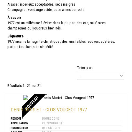
Alsace : moelleux acceptables, secs maigres
Champagne : vendange acide, base wines corrects
À savoir
1977 est un millésime à éviter dans la plupart des cas, sauf rares
champagnes ou liquoreux bien nés.
Signature
1977 incarne la fragilité climatique : des vins faibles, souvent austères,
parfois touchants de sincérité.
Trier par:
Résultats 1 - 21 sur 21.
NOUVEAU
DENIS MORTET - CLOS VOUGEOT 1977
RÉGION
BOURGOGNE
APPELLATION
CLOS VOUGEOT
PRODUCTEUR
DENIS MORTET