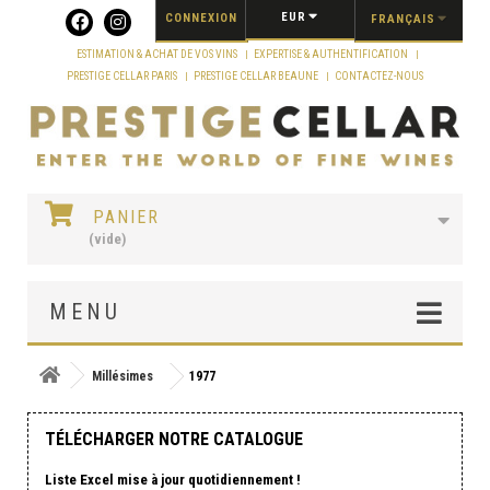
Panneau de gestion des cookies
EUR
CONNEXION
FRANÇAIS
ESTIMATION & ACHAT DE VOS VINS
EXPERTISE & AUTHENTIFICATION
PRESTIGE CELLAR PARIS
PRESTIGE CELLAR BEAUNE
CONTACTEZ-NOUS
PANIER
(vide)
MENU
Millésimes
1977
TÉLÉCHARGER NOTRE CATALOGUE
Liste Excel mise à jour quotidiennement !