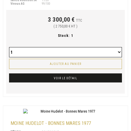
Jancis Robinson JR
17/20
Vinous AG
99/100
3 300,00 €
TTC
( 2 750,00 € HT )
Stock:
1
AJOUTER AU PANIER
VOIR LE DÉTAIL
MOINE HUDELOT - BONNES MARES 1977