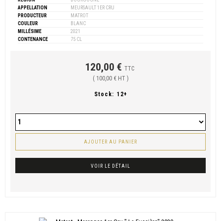
APPELLATION
MEURSAULT 1ER CRU
PRODUCTEUR
MATROT
COULEUR
BLANC
MILLÉSIME
2021
CONTENANCE
75 CL
120,00 €
TTC
( 100,00 € HT )
Stock:
12+
AJOUTER AU PANIER
VOIR LE DÉTAIL