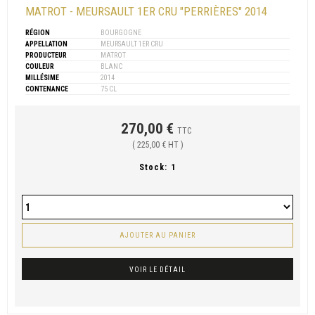
MATROT - MEURSAULT 1ER CRU "PERRIÈRES" 2014
RÉGION
BOURGOGNE
APPELLATION
MEURSAULT 1ER CRU
PRODUCTEUR
MATROT
COULEUR
BLANC
MILLÉSIME
2014
CONTENANCE
75 CL
270,00 €
TTC
( 225,00 € HT )
Stock:
1
AJOUTER AU PANIER
VOIR LE DÉTAIL