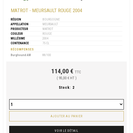
MATROT - MEURSAULT ROUGE 2004
RÉGION
BOURGOGNE
APPELLATION
MEURSAULT
PRODUCTEUR
MATROT
COULEUR
ROUGE
MILLÉSIME
2004
CONTENANCE
75 CL
RÉCOMPENSES
Burghound AM
88/100
114,00 €
TTC
( 95,00 € HT )
Stock:
2
AJOUTER AU PANIER
VOIR LE DÉTAIL