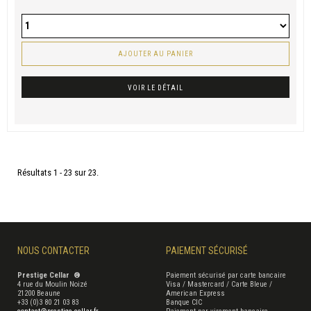
AJOUTER AU PANIER
VOIR LE DÉTAIL
Résultats 1 - 23 sur 23.
NOUS CONTACTER
PAIEMENT SÉCURISÉ
Prestige Cellar ®
Paiement sécurisé par carte bancaire
4 rue du Moulin Noizé
Visa / Mastercard / Carte Bleue /
21200 Beaune
American Express
+33 (0)3 80 21 03 83
Banque CIC