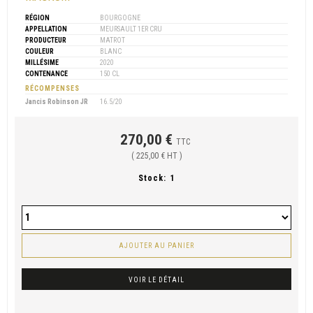
RÉGION
BOURGOGNE
APPELLATION
MEURSAULT 1ER CRU
PRODUCTEUR
MATROT
COULEUR
BLANC
MILLÉSIME
2020
CONTENANCE
150 CL
RÉCOMPENSES
Jancis Robinson JR
16.5/20
270,00 €
TTC
( 225,00 € HT )
Stock:
1
AJOUTER AU PANIER
VOIR LE DÉTAIL