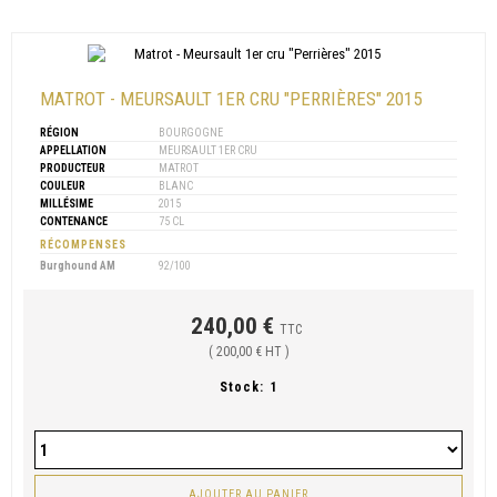
MATROT - MEURSAULT 1ER CRU "PERRIÈRES" 2015
RÉGION
BOURGOGNE
APPELLATION
MEURSAULT 1ER CRU
PRODUCTEUR
MATROT
COULEUR
BLANC
MILLÉSIME
2015
CONTENANCE
75 CL
RÉCOMPENSES
Burghound AM
92/100
240,00 €
TTC
( 200,00 € HT )
Stock:
1
AJOUTER AU PANIER