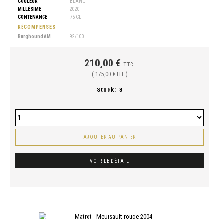
COULEUR
BLANC
MILLÉSIME
2020
CONTENANCE
75 CL
RÉCOMPENSES
Burghound AM
92/100
210,00 €
TTC
( 175,00 € HT )
Stock:
3
AJOUTER AU PANIER
VOIR LE DÉTAIL