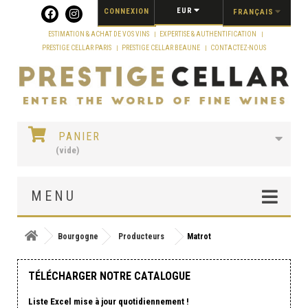
Panneau de gestion des cookies
EUR
CONNEXION
FRANÇAIS
ESTIMATION & ACHAT DE VOS VINS
EXPERTISE & AUTHENTIFICATION
PRESTIGE CELLAR PARIS
PRESTIGE CELLAR BEAUNE
CONTACTEZ-NOUS
PANIER
(vide)
MENU
Bourgogne
Producteurs
Matrot
TÉLÉCHARGER NOTRE CATALOGUE
Liste Excel mise à jour quotidiennement !