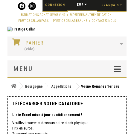
Panneau de gestion des cookies
EUR
CONNEXION
FRANÇAIS
ESTIMATION & ACHAT DE VOS VINS
EXPERTISE & AUTHENTIFICATION
PRESTIGE CELLAR PARIS
PRESTIGE CELLAR BEAUNE
CONTACTEZ-NOUS
PANIER
(vide)
MENU
Bourgogne
Appellations
Vosne Romanée 1er cru
TÉLÉCHARGER NOTRE CATALOGUE
Liste Excel mise à jour quotidiennement !
Veuillez trouver ci-dessous notre stock physique.
Prix en euros.
Transport non compris.