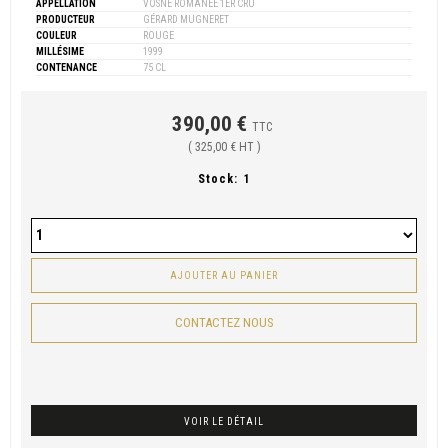
APPELLATION
VOSNE ROMANÉE 1ER CRU
PRODUCTEUR
GÉRARD MUGNERET
COULEUR
ROUGE
MILLÉSIME
1999
CONTENANCE
75 CL
390,00 €
TTC
( 325,00 € HT )
Stock:
1
AJOUTER AU PANIER
CONTACTEZ NOUS
VOIR LE DÉTAIL