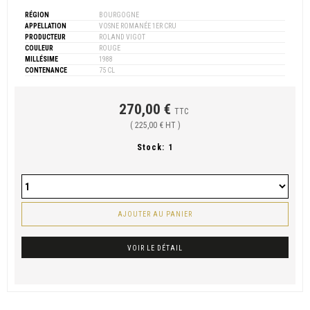
RÉGION
BOURGOGNE
APPELLATION
VOSNE ROMANÉE 1ER CRU
PRODUCTEUR
ROLAND VIGOT
COULEUR
ROUGE
MILLÉSIME
1988
CONTENANCE
75 CL
270,00 €
TTC
( 225,00 € HT )
Stock:
1
AJOUTER AU PANIER
VOIR LE DÉTAIL