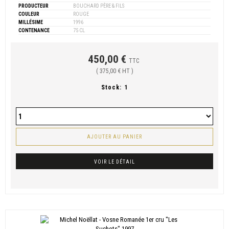
PRODUCTEUR
BOUCHARD PÈRE & FILS
COULEUR
ROUGE
MILLÉSIME
1996
CONTENANCE
75 CL
450,00 €
TTC
( 375,00 € HT )
Stock:
1
AJOUTER AU PANIER
VOIR LE DÉTAIL