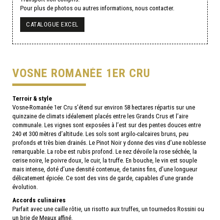
Pour plus de photos ou autres informations, nous contacter.
CATALOGUE EXCEL
VOSNE ROMANÉE 1ER CRU
Terroir & style
Vosne-Romanée 1er Cru s’étend sur environ 58 hectares répartis sur une
quinzaine de climats idéalement placés entre les Grands Crus et l’aire
communale. Les vignes sont exposées à l’est sur des pentes douces entre
240 et 300 mètres d’altitude. Les sols sont argilo-calcaires bruns, peu
profonds et très bien drainés. Le Pinot Noir y donne des vins d’une noblesse
remarquable. La robe est rubis profond. Le nez dévoile la rose séchée, la
cerise noire, le poivre doux, le cuir, la truffe. En bouche, le vin est souple
mais intense, doté d’une densité contenue, de tanins fins, d’une longueur
délicatement épicée. Ce sont des vins de garde, capables d’une grande
évolution.
Accords culinaires
Parfait avec une caille rôtie, un risotto aux truffes, un tournedos Rossini ou
un brie de Meaux affiné.