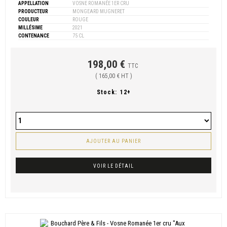
APPELLATION
VOSNE ROMANÉE 1ER CRU
PRODUCTEUR
MONGEARD MUGNERET
COULEUR
ROUGE
MILLÉSIME
2021
CONTENANCE
75 CL
198,00 €
TTC
( 165,00 € HT )
Stock:
12+
AJOUTER AU PANIER
VOIR LE DÉTAIL