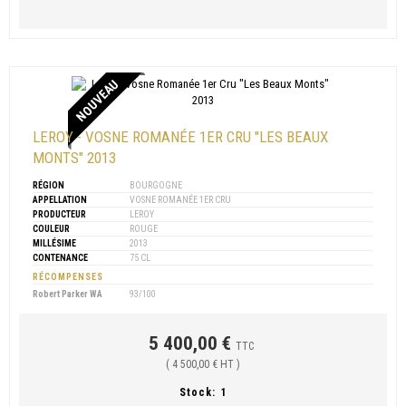
NOUVEAU
LEROY - VOSNE ROMANÉE 1ER CRU "LES BEAUX
MONTS" 2013
RÉGION
BOURGOGNE
APPELLATION
VOSNE ROMANÉE 1ER CRU
PRODUCTEUR
LEROY
COULEUR
ROUGE
MILLÉSIME
2013
CONTENANCE
75 CL
RÉCOMPENSES
Robert Parker WA
93/100
5 400,00 €
TTC
( 4 500,00 € HT )
Stock:
1