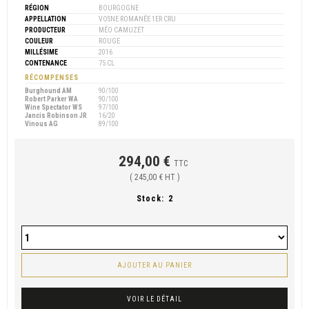
RÉGION
BOURGOGNE
APPELLATION
VOSNE ROMANÉE 1ER CRU
PRODUCTEUR
MÉO CAMUZET
COULEUR
ROUGE
MILLÉSIME
2016
CONTENANCE
75 CL
RÉCOMPENSES
Burghound AM
90/100
Robert Parker WA
90/100
Wine Spectator WS
97/100
Jancis Robinson JR
16/20
Vinous AG
89/100
294,00 €
TTC
( 245,00 € HT )
Stock:
2
AJOUTER AU PANIER
VOIR LE DÉTAIL