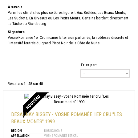
À savoir
Parmi les climats les plus célèbres figurent Aux Brûlées, Les Beaux Monts,
Les Suchots, En Orveaux ou Les Petits Monts. Certains bordent directement
La Tâche ou Richebourg.
Signature
Vosne-Romanée 1er Cru incarne la tension parfumée, la noblesse discrète et
l’intensité feutrée du grand Pinot Noir de la Côte de Nuits.
Trier par:
Résultats 1 - 48 sur 48.
NOUVEAU
DESAUNAY BISSEY - VOSNE ROMANÉE 1ER CRU "LES
BEAUX MONTS" 1999
RÉGION
BOURGOGNE
APPELLATION
VOSNE ROMANÉE 1ER CRU