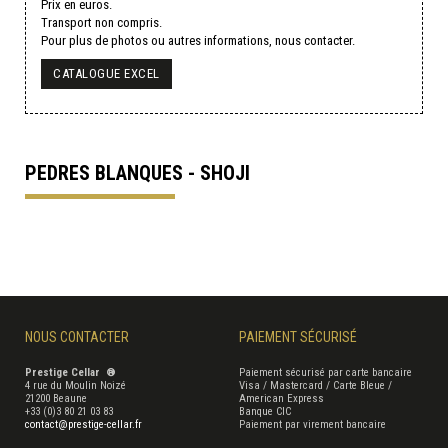
Prix en euros.
Transport non compris.
Pour plus de photos ou autres informations, nous contacter.
CATALOGUE EXCEL
PEDRES BLANQUES - SHOJI
NOUS CONTACTER
PAIEMENT SÉCURISÉ
Prestige Cellar ®
Paiement sécurisé par carte bancaire
4 rue du Moulin Noizé
Visa / Mastercard / Carte Bleue /
21200 Beaune
American Express
+33 (0)3 80 21 03 83
Banque CIC
contact@prestige-cellar.fr
Paiement par virement bancaire