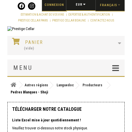
Panneau de gestion des cookies
EUR
CONNEXION
FRANÇAIS
ESTIMATION & ACHAT DE VOS VINS
EXPERTISE & AUTHENTIFICATION
PRESTIGE CELLAR PARIS
PRESTIGE CELLAR BEAUNE
CONTACTEZ-NOUS
PANIER
(vide)
MENU
Autres régions
Languedoc
Producteurs
Pedres Blanques - Shoji
TÉLÉCHARGER NOTRE CATALOGUE
Liste Excel mise à jour quotidiennement !
Veuillez trouver ci-dessous notre stock physique.