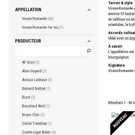
Terroir & style
Vosne-Romanée es
APPELLATION
environ 57 hectar
Vosne Romanée
63
en cailloux ou en
orientales, la tru
Vosne Romanée 1er cru
1
Accords culina
Idéal avec un pige
PRODUCTEUR
À savoir
L’appellation est
bourguignon.
AF Gros
1
Signature
Vosne-Romanée inc
Alain Guyard
2
Arnoux Lachaux
3
Bernard Noblet
1
Bizot
3
Résultats 1 - 50 s
Bouchard Ainé
1
Bruno Clair
2
NOUVEAU
Cécile Tremblay
1
Comte Liger Belair
4