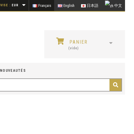
VISE :
EUR
Français
English
日本語
中文
PANIER
(vide)
NOUVEAUTÉS