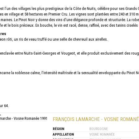
t l’un des villages les plus prestigieux de la Côte de Nuits, célèbre pour ses Grands
es en village et 58 hectares en Premier Cru. Les vignes sont plantées entre 240 et 310 mè
 marnes. Le Pinot Noir y donne des vins d’une élégance profonde et structurée. La robe e
ffe et le bois précieux. En bouche, le vin est racé, dense, raffiné, avec des tanins ciselé
ires
on rôti, un ris de veau truffé ou une selle de chevreuil aux airelles.
 enclavée entre Nuits-Saint-Georges et Vougeot, et elle produit exclusivement des roug
arne la noblesse calme, l’intensité maîtrisée et la sensualité enveloppante du Pinot No
ur 64.
FRANÇOIS LAMARCHE - VOSNE ROMANÉ
RÉGION
BOURGOGNE
APPELLATION
VOSNE ROMANÉE