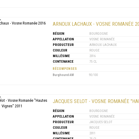
ARNOUX LACHAUX - VOSNE ROMANÉE 2
RÉGION
BOURGOGNE
APPELLATION
VOSNE ROMANÉE
PRODUCTEUR
ARNOUX LACHAUX
COULEUR
ROUGE
MILLÉSIME
2016
CONTENANCE
75 CL
RÉCOMPENSES
Burghound AM
90/100
JACQUES SELOT - VOSNE ROMANÉE "HAU
RÉGION
BOURGOGNE
APPELLATION
VOSNE ROMANÉE
PRODUCTEUR
JACQUES SELOT
COULEUR
ROUGE
MILLÉSIME
2011
CONTENANCE
75 CL