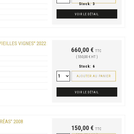
Stock:
3
VOIR LE DÉTAIL
IEILLES VIGNES" 2022
660,00 €
TTC
( 550,00 € HT )
Stock:
6
AJOUTER AU PANIER
VOIR LE DÉTAIL
RÉAS" 2008
150,00 €
TTC