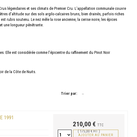
 Crus légendaires et ses climats de Premier Cru. L’appellation communale couvre
tres d’altitude sur des sols argilo-calcaires bruns, bien drainés, parfois riches
st rubis soutenu. Le nez mêle la rose ancienne, la cerise noire, les épices
s et une longueur pénétrante.
es. Elle est considérée comme l’épicentre du raffinement du Pinot Noir
ir de la Côte de Nuits.
Trier par:
--
E 1991
210,00 €
TTC
( 175,00 € HT )
AJOUTER AU PANIER