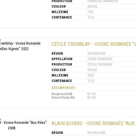
PRODUCTEUR
FRANÇOIS LAMARCHE
COULEUR
ROUGE
MILLÉSIME
1991
CONTENANCE
75 CL
CÉCILE TREMBLAY - VOSNE ROMANÉE "V
RÉGION
BOURGOGNE
APPELLATION
VOSNE ROMANÉE
PRODUCTEUR
CÉCILE TREMBLAY
COULEUR
ROUGE
MILLÉSIME
2022
CONTENANCE
75 CL
RÉCOMPENSES
Burghound AM
90/100
Robert Parker WA
90/100
ALAIN GUYARD - VOSNE ROMANÉE "AUX 
RÉGION
BOURGOGNE