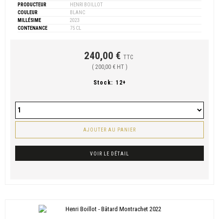
PRODUCTEUR
HENRI BOILLOT
COULEUR
BLANC
MILLÉSIME
2023
CONTENANCE
75 CL
240,00 €
TTC
( 200,00 € HT )
Stock:
12+
AJOUTER AU PANIER
VOIR LE DÉTAIL