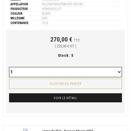
APPELLATION
PULIGNY MONTRACHET 1ER CRU
PRODUCTEUR
HENRI BOILLOT
COULEUR
BLANC
MILLÉSIME
2022
CONTENANCE
75 CL
270,00 €
TTC
( 225,00 € HT )
Stock:
5
AJOUTER AU PANIER
VOIR LE DÉTAIL