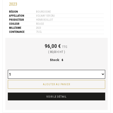
2023
RÉGION
BOURGOGNE
APPELLATION
VOLNAY 1ER CRU
PRODUCTEUR
HENRI BOILLOT
COULEUR
ROUGE
MILLÉSIME
2023
CONTENANCE
75 CL
96,00 €
TTC
( 80,00 € HT )
Stock:
6
AJOUTER AU PANIER
VOIR LE DÉTAIL