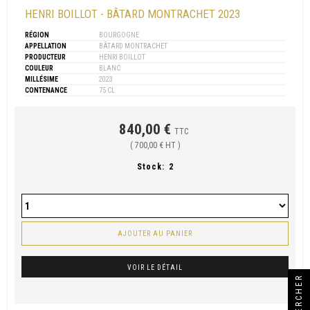
HENRI BOILLOT - BÂTARD MONTRACHET 2023
RÉGION
BOURGOGNE
APPELLATION
BÂTARD MONTRACHET
PRODUCTEUR
HENRI BOILLOT
COULEUR
BLANC
MILLÉSIME
2023
CONTENANCE
75 CL
840,00 €
TTC
( 700,00 € HT )
Stock:
2
AJOUTER AU PANIER
VOIR LE DÉTAIL
RECHERCHER