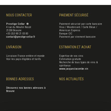
NOUS CONTACTER
PAIEMENT SÉCURISÉ
Prestige Cellar ®
Paiement sécurisé par carte bancaire
4 rue du Moulin Noizé
Visa / Mastercard / Carte Bleue /
21200 Beaune
American Express
+33 (0)3 80 21 03 83
Banque CIC
contact@prestige-cellar.fr
Paiement par virement bancaire
LIVRAISON
ESTIMATION ET ACHAT
Livraison France entière et monde
Expertise de vos vins
Voir les pays éligibles et tarifs
Estimation gratuite
Recherche de tous types de vins &
spiritueux
www.jacqueslacombe.vin
BONNES ADRESSES
NOS ACTUALITÉS
Découvrez nos bonnes adresses à
Beaune