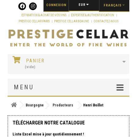
Panneau de gestion des cookies
EUR
CONNEXION
FRANÇAIS
ESTIMATION & ACHAT DE VOS VINS
EXPERTISE & AUTHENTIFICATION
PRESTIGE CELLAR PARIS
PRESTIGE CELLAR BEAUNE
CONTACTEZ-NOUS
PANIER
(vide)
MENU
Bourgogne
Producteurs
Henri Boillot
TÉLÉCHARGER NOTRE CATALOGUE
Liste Excel mise à jour quotidiennement !