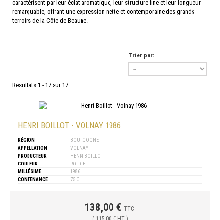
caractérisent par leur éclat aromatique, leur structure fine et leur longueur
remarquable, offrant une expression nette et contemporaine des grands
terroirs de la Côte de Beaune.
Trier par:
Résultats 1 - 17 sur 17.
HENRI BOILLOT - VOLNAY 1986
RÉGION
BOURGOGNE
APPELLATION
VOLNAY
PRODUCTEUR
HENRI BOILLOT
COULEUR
ROUGE
MILLÉSIME
1986
CONTENANCE
75 CL
138,00 €
TTC
( 115,00 € HT )