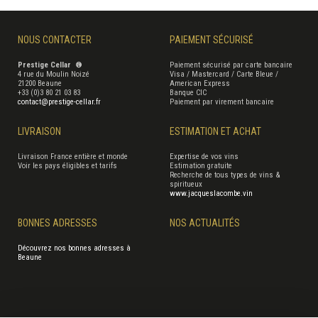
NOUS CONTACTER
PAIEMENT SÉCURISÉ
Prestige Cellar ®
Paiement sécurisé par carte bancaire
4 rue du Moulin Noizé
Visa / Mastercard / Carte Bleue /
21200 Beaune
American Express
+33 (0)3 80 21 03 83
Banque CIC
contact@prestige-cellar.fr
Paiement par virement bancaire
LIVRAISON
ESTIMATION ET ACHAT
Livraison France entière et monde
Expertise de vos vins
Voir les pays éligibles et tarifs
Estimation gratuite
Recherche de tous types de vins &
spiritueux
www.jacqueslacombe.vin
BONNES ADRESSES
NOS ACTUALITÉS
Découvrez nos bonnes adresses à
Beaune