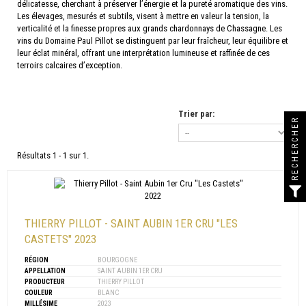
délicatesse, cherchant à préserver l’énergie et la pureté aromatique des vins.
Les élevages, mesurés et subtils, visent à mettre en valeur la tension, la
verticalité et la finesse propres aux grands chardonnays de Chassagne. Les
vins du Domaine Paul Pillot se distinguent par leur fraîcheur, leur équilibre et
leur éclat minéral, offrant une interprétation lumineuse et raffinée de ces
terroirs calcaires d’exception.
Trier par:
RECHERCHER
Résultats 1 - 1 sur 1.
THIERRY PILLOT - SAINT AUBIN 1ER CRU "LES
CASTETS" 2023
RÉGION
BOURGOGNE
APPELLATION
SAINT AUBIN 1ER CRU
PRODUCTEUR
THIERRY PILLOT
COULEUR
BLANC
MILLÉSIME
2023