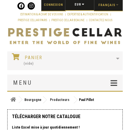
Panneau de gestion des cookies
EUR
CONNEXION
FRANÇAIS
ESTIMATION & ACHAT DE VOS VINS
EXPERTISE & AUTHENTIFICATION
PRESTIGE CELLAR PARIS
PRESTIGE CELLAR BEAUNE
CONTACTEZ-NOUS
PANIER
(vide)
MENU
Bourgogne
Producteurs
Paul Pillot
TÉLÉCHARGER NOTRE CATALOGUE
Liste Excel mise à jour quotidiennement !