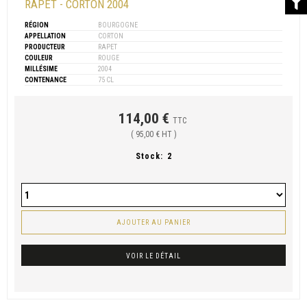
RAPET - CORTON 2004
RÉGION
BOURGOGNE
APPELLATION
CORTON
PRODUCTEUR
RAPET
COULEUR
ROUGE
MILLÉSIME
2004
CONTENANCE
75 CL
114,00 €
TTC
( 95,00 € HT )
Stock:
2
AJOUTER AU PANIER
VOIR LE DÉTAIL