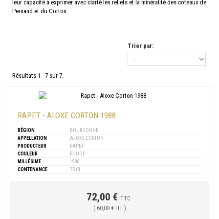
leur capacité à exprimer avec clarté les reliefs et la minéralité des coteaux de
Pernand et du Corton.
Trier par:
Résultats 1 - 7 sur 7.
RAPET - ALOXE CORTON 1988
RÉGION
BOURGOGNE
APPELLATION
ALOXE CORTON
PRODUCTEUR
RAPET
COULEUR
ROUGE
MILLÉSIME
1988
CONTENANCE
75 CL
72,00 €
TTC
( 60,00 € HT )