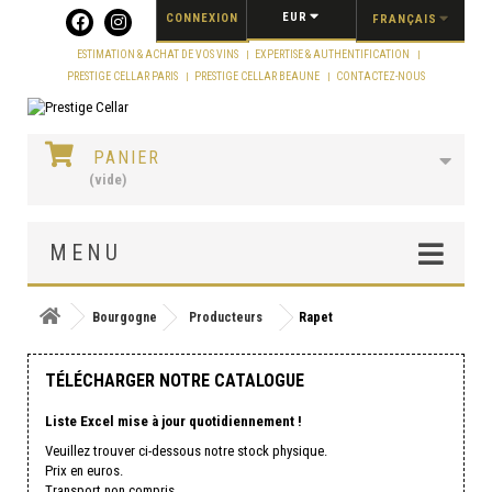
Panneau de gestion des cookies
EUR
CONNEXION
FRANÇAIS
ESTIMATION & ACHAT DE VOS VINS
EXPERTISE & AUTHENTIFICATION
PRESTIGE CELLAR PARIS
PRESTIGE CELLAR BEAUNE
CONTACTEZ-NOUS
PANIER
(vide)
MENU
Bourgogne
Producteurs
Rapet
TÉLÉCHARGER NOTRE CATALOGUE
Liste Excel mise à jour quotidiennement !
Veuillez trouver ci-dessous notre stock physique.
Prix en euros.
Transport non compris.