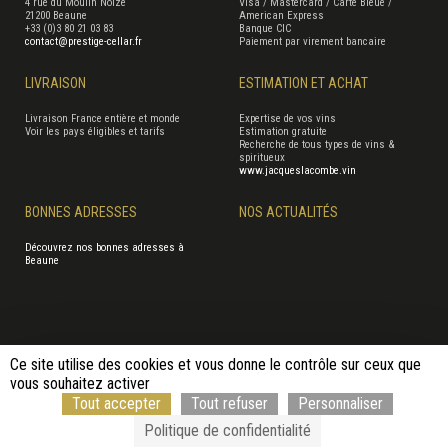
4 rue du Moulin Noizé
Visa / Mastercard / Carte Bleue /
21200 Beaune
American Express
+33 (0)3 80 21 03 83
Banque CIC
contact@prestige-cellar.fr
Paiement par virement bancaire
LIVRAISON
ESTIMATION ET ACHAT
Livraison France entière et monde
Expertise de vos vins
Voir les pays éligibles et tarifs
Estimation gratuite
Recherche de tous types de vins &
spiritueux
www.jacqueslacombe.vin
BONNES ADRESSES
NOS ACTUALITÉS
Découvrez nos bonnes adresses à
Beaune
Ce site utilise des cookies et vous donne le contrôle sur ceux que
Conditions générales de vente
Conditions d'utilisation
vous souhaitez activer
Politique de gestion des données personnelles et des cookies
Plan du site
Tout accepter
Tout refuser
Personnaliser
Formulaire rétractation
© Rouge Cerise
Politique de confidentialité
L’abus d’alcool est dangereux pour la santé, consommez avec modération