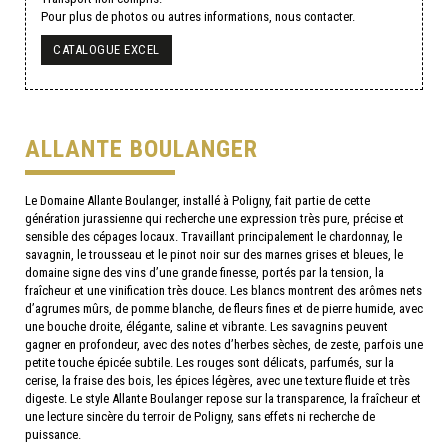
Pour plus de photos ou autres informations, nous contacter.
CATALOGUE EXCEL
ALLANTE BOULANGER
Le Domaine Allante Boulanger, installé à Poligny, fait partie de cette
génération jurassienne qui recherche une expression très pure, précise et
sensible des cépages locaux. Travaillant principalement le chardonnay, le
savagnin, le trousseau et le pinot noir sur des marnes grises et bleues, le
domaine signe des vins d’une grande finesse, portés par la tension, la
fraîcheur et une vinification très douce. Les blancs montrent des arômes nets
d’agrumes mûrs, de pomme blanche, de fleurs fines et de pierre humide, avec
une bouche droite, élégante, saline et vibrante. Les savagnins peuvent
gagner en profondeur, avec des notes d’herbes sèches, de zeste, parfois une
petite touche épicée subtile. Les rouges sont délicats, parfumés, sur la
cerise, la fraise des bois, les épices légères, avec une texture fluide et très
digeste. Le style Allante Boulanger repose sur la transparence, la fraîcheur et
une lecture sincère du terroir de Poligny, sans effets ni recherche de
puissance.