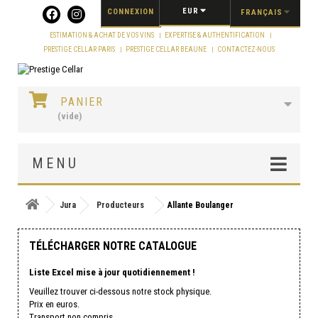
Panneau de gestion des cookies
EUR
CONNEXION
FRANÇAIS
ESTIMATION & ACHAT DE VOS VINS
EXPERTISE & AUTHENTIFICATION
PRESTIGE CELLAR PARIS
PRESTIGE CELLAR BEAUNE
CONTACTEZ-NOUS
PANIER
(vide)
MENU
Jura
Producteurs
Allante Boulanger
TÉLÉCHARGER NOTRE CATALOGUE
Liste Excel mise à jour quotidiennement !
Veuillez trouver ci-dessous notre stock physique.
Prix en euros.
Transport non compris.