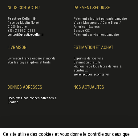
NOUS CONTACTER
PAIEMENT SÉCURISÉ
Prestige Cellar ®
Paiement sécurisé par carte bancaire
4 rue du Moulin Noizé
Visa / Mastercard / Carte Bleue /
21200 Beaune
American Express
+33 (0)3 80 21 03 83
Banque CIC
contact@prestige-cellar.fr
Paiement par virement bancaire
LIVRAISON
ESTIMATION ET ACHAT
Livraison France entière et monde
Expertise de vos vins
Voir les pays éligibles et tarifs
Estimation gratuite
Recherche de tous types de vins &
spiritueux
www.jacqueslacombe.vin
BONNES ADRESSES
NOS ACTUALITÉS
Découvrez nos bonnes adresses à
Beaune
Ce site utilise des cookies et vous donne le contrôle sur ceux que
Conditions générales de vente
Conditions d'utilisation