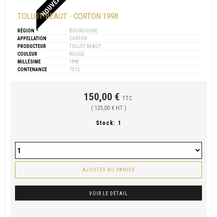
NOUVEAU
TOLLOT BEAUT - CORTON 1998
RÉGION
BOURGOGNE
APPELLATION
CORTON
PRODUCTEUR
TOLLOT BEAUT
COULEUR
ROUGE
MILLÉSIME
1998
CONTENANCE
75 CL
150,00 €
TTC
( 125,00 € HT )
Stock:
1
AJOUTER AU PANIER
VOIR LE DÉTAIL