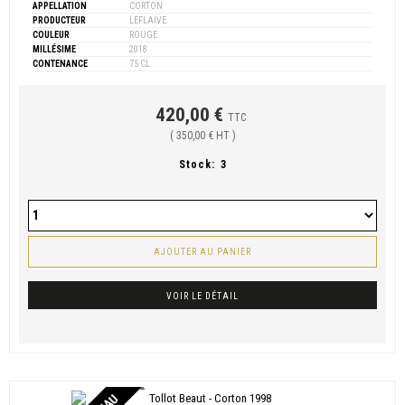
APPELLATION
CORTON
PRODUCTEUR
LEFLAIVE
COULEUR
ROUGE
MILLÉSIME
2018
CONTENANCE
75 CL
420,00 €
TTC
( 350,00 € HT )
Stock:
3
AJOUTER AU PANIER
VOIR LE DÉTAIL