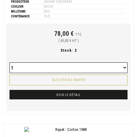
PRODUCTEUR
CACHAT OCQUIDANT
COULEUR
ROUGE
MILLÉSIME
2012
CONTENANCE
75 CL
78,00 €
TTC
( 65,00 € HT )
Stock:
2
AJOUTER AU PANIER
VOIR LE DÉTAIL