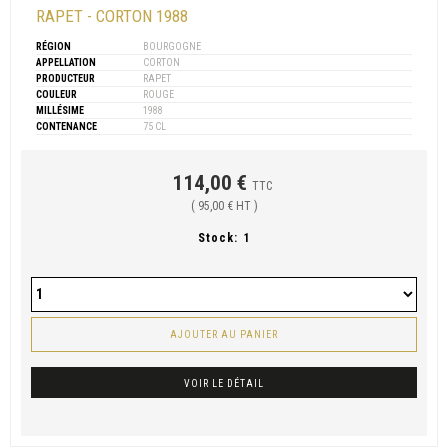
RAPET - CORTON 1988
RÉGION
BOURGOGNE
APPELLATION
CORTON
PRODUCTEUR
RAPET
COULEUR
ROUGE
MILLÉSIME
1988
CONTENANCE
75 CL
114,00 €
TTC
( 95,00 € HT )
Stock:
1
AJOUTER AU PANIER
VOIR LE DÉTAIL