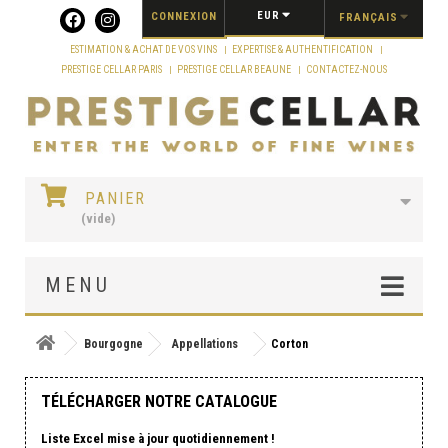
Panneau de gestion des cookies
EUR
CONNEXION
FRANÇAIS
ESTIMATION & ACHAT DE VOS VINS
EXPERTISE & AUTHENTIFICATION
PRESTIGE CELLAR PARIS
PRESTIGE CELLAR BEAUNE
CONTACTEZ-NOUS
PANIER
(vide)
MENU
Bourgogne
Appellations
Corton
TÉLÉCHARGER NOTRE CATALOGUE
Liste Excel mise à jour quotidiennement !