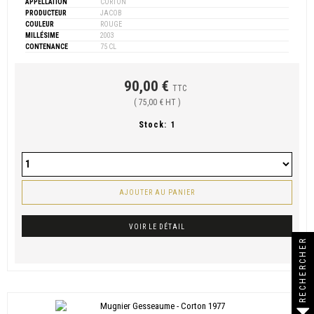
APPELLATION
CORTON
PRODUCTEUR
JACOB
COULEUR
ROUGE
MILLÉSIME
2003
CONTENANCE
75 CL
90,00 €
TTC
( 75,00 € HT )
Stock:
1
AJOUTER AU PANIER
VOIR LE DÉTAIL
RECHERCHER