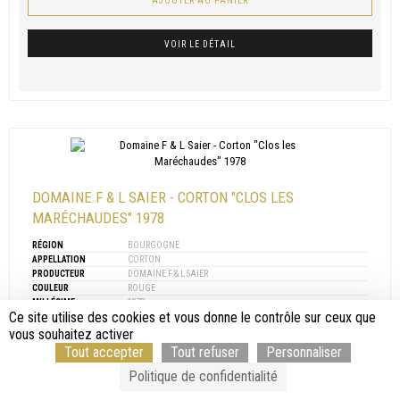
AJOUTER AU PANIER
VOIR LE DÉTAIL
DOMAINE F & L SAIER - CORTON "CLOS LES
MARÉCHAUDES" 1978
RÉGION
BOURGOGNE
APPELLATION
CORTON
PRODUCTEUR
DOMAINE F & L SAIER
COULEUR
ROUGE
MILLÉSIME
1978
Ce site utilise des cookies et vous donne le contrôle sur ceux que
CONTENANCE
75 CL
vous souhaitez activer
Tout accepter
Tout refuser
Personnaliser
354,00 €
TTC
Politique de confidentialité
( 295,00 € HT )