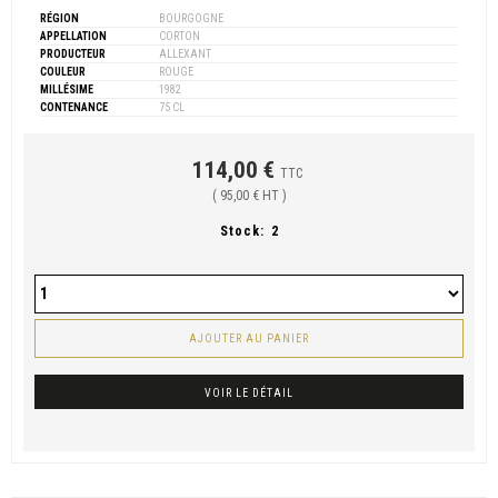
RÉGION
BOURGOGNE
APPELLATION
CORTON
PRODUCTEUR
ALLEXANT
COULEUR
ROUGE
MILLÉSIME
1982
CONTENANCE
75 CL
114,00 €
TTC
( 95,00 € HT )
Stock:
2
AJOUTER AU PANIER
VOIR LE DÉTAIL