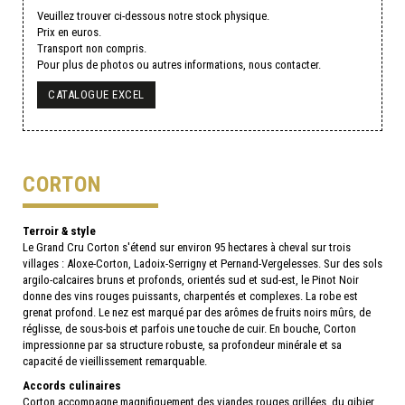
Veuillez trouver ci-dessous notre stock physique.
Prix en euros.
Transport non compris.
Pour plus de photos ou autres informations, nous contacter.
CATALOGUE EXCEL
CORTON
Terroir & style
Le Grand Cru Corton s'étend sur environ 95 hectares à cheval sur trois
villages : Aloxe-Corton, Ladoix-Serrigny et Pernand-Vergelesses. Sur des sols
argilo-calcaires bruns et profonds, orientés sud et sud-est, le Pinot Noir
donne des vins rouges puissants, charpentés et complexes. La robe est
grenat profond. Le nez est marqué par des arômes de fruits noirs mûrs, de
réglisse, de sous-bois et parfois une touche de cuir. En bouche, Corton
impressionne par sa structure robuste, sa profondeur minérale et sa
capacité de vieillissement remarquable.
Accords culinaires
Corton accompagne magnifiquement des viandes rouges grillées, du gibier