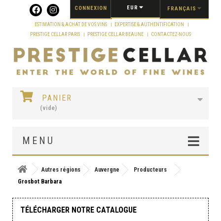
Panneau de gestion des cookies
EUR
CONNEXION
FRANÇAIS
ESTIMATION & ACHAT DE VOS VINS
EXPERTISE & AUTHENTIFICATION
PRESTIGE CELLAR PARIS
PRESTIGE CELLAR BEAUNE
CONTACTEZ-NOUS
PANIER
(vide)
MENU
Autres régions
Auvergne
Producteurs
Grosbot Barbara
TÉLÉCHARGER NOTRE CATALOGUE