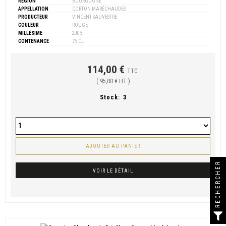
RÉGION
BOURGOGNE
APPELLATION
CORTON MARÉCHAUDES
PRODUCTEUR
VINCENT SAUVESTRE
COULEUR
ROUGE
MILLÉSIME
2005
CONTENANCE
75 CL
114,00 €
TTC
( 95,00 € HT )
Stock:
3
AJOUTER AU PANIER
RECHERCHER
VOIR LE DÉTAIL