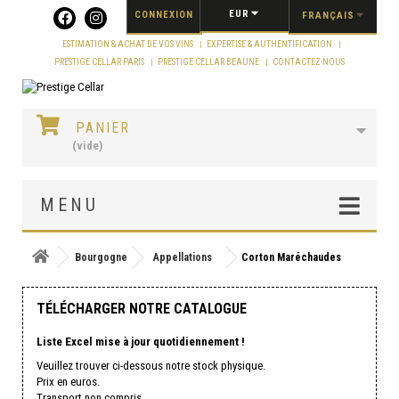
Panneau de gestion des cookies
EUR
CONNEXION
FRANÇAIS
ESTIMATION & ACHAT DE VOS VINS
EXPERTISE & AUTHENTIFICATION
PRESTIGE CELLAR PARIS
PRESTIGE CELLAR BEAUNE
CONTACTEZ-NOUS
PANIER
(vide)
MENU
Bourgogne
Appellations
Corton Maréchaudes
TÉLÉCHARGER NOTRE CATALOGUE
Liste Excel mise à jour quotidiennement !
Veuillez trouver ci-dessous notre stock physique.
Prix en euros.
Transport non compris.