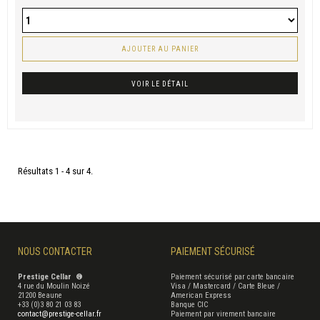
AJOUTER AU PANIER
VOIR LE DÉTAIL
Résultats 1 - 4 sur 4.
NOUS CONTACTER
PAIEMENT SÉCURISÉ
Prestige Cellar ®
Paiement sécurisé par carte bancaire
4 rue du Moulin Noizé
Visa / Mastercard / Carte Bleue /
21200 Beaune
American Express
+33 (0)3 80 21 03 83
Banque CIC
contact@prestige-cellar.fr
Paiement par virement bancaire