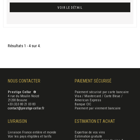
VOIR LE DÉTAIL
Résultats 1 - 4 sur 4.
NOUS CONTACTER
PAIEMENT SÉCURISÉ
Prestige Cellar ®
Paiement sécurisé par carte bancaire
4 rue du Moulin Noizé
Visa / Mastercard / Carte Bleue /
21200 Beaune
American Express
+33 (0)3 80 21 03 83
Banque CIC
contact@prestige-cellar.fr
Paiement par virement bancaire
LIVRAISON
ESTIMATION ET ACHAT
Livraison France entière et monde
Expertise de vos vins
Voir les pays éligibles et tarifs
Estimation gratuite