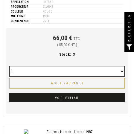
APPELLATION
LISTRAC
PRODUCTEUR
CLARKE
COULEUR
ROUGE
RECHERCHER
MILLÉSIME
1990
CONTENANCE
75 CL
66,00 €
TTC
( 55,00 € HT )
Stock:
3
AJOUTER AU PANIER
VOIR LE DÉTAIL