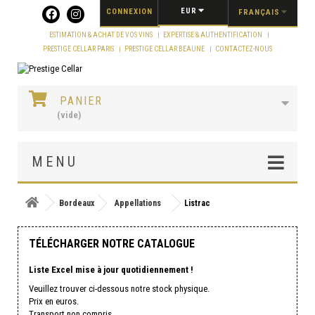
Panneau de gestion des cookies
EUR
CONNEXION
FRANÇAIS
ESTIMATION & ACHAT DE VOS VINS
EXPERTISE & AUTHENTIFICATION
PRESTIGE CELLAR PARIS
PRESTIGE CELLAR BEAUNE
CONTACTEZ-NOUS
PANIER
(vide)
MENU
Bordeaux
Appellations
Listrac
TÉLÉCHARGER NOTRE CATALOGUE
Liste Excel mise à jour quotidiennement !
Veuillez trouver ci-dessous notre stock physique.
Prix en euros.
Transport non compris.