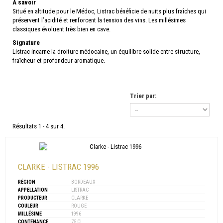
À savoir
Situé en altitude pour le Médoc, Listrac bénéficie de nuits plus fraîches qui
préservent l’acidité et renforcent la tension des vins. Les millésimes
classiques évoluent très bien en cave.
Signature
Listrac incarne la droiture médocaine, un équilibre solide entre structure,
fraîcheur et profondeur aromatique.
Trier par:
Résultats 1 - 4 sur 4.
CLARKE - LISTRAC 1996
RÉGION
BORDEAUX
APPELLATION
LISTRAC
PRODUCTEUR
CLARKE
COULEUR
ROUGE
MILLÉSIME
1996
CONTENANCE
75 CL