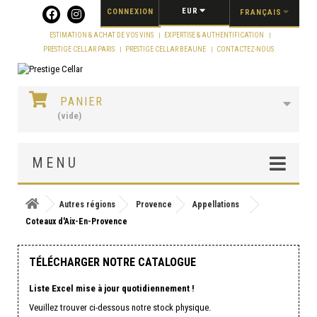
Panneau de gestion des cookies
EUR
CONNEXION
FRANÇAIS
ESTIMATION & ACHAT DE VOS VINS
EXPERTISE & AUTHENTIFICATION
PRESTIGE CELLAR PARIS
PRESTIGE CELLAR BEAUNE
CONTACTEZ-NOUS
PANIER
(vide)
MENU
Autres régions
Provence
Appellations
Coteaux d'Aix-En-Provence
TÉLÉCHARGER NOTRE CATALOGUE
Liste Excel mise à jour quotidiennement !
Veuillez trouver ci-dessous notre stock physique.