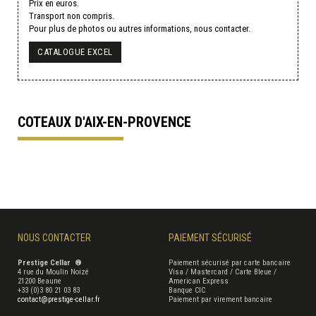
Prix en euros.
Transport non compris.
Pour plus de photos ou autres informations, nous contacter.
CATALOGUE EXCEL
COTEAUX D'AIX-EN-PROVENCE
NOUS CONTACTER
PAIEMENT SÉCURISÉ
Prestige Cellar ®
Paiement sécurisé par carte bancaire
4 rue du Moulin Noizé
Visa / Mastercard / Carte Bleue /
21200 Beaune
American Express
+33 (0)3 80 21 03 83
Banque CIC
contact@prestige-cellar.fr
Paiement par virement bancaire