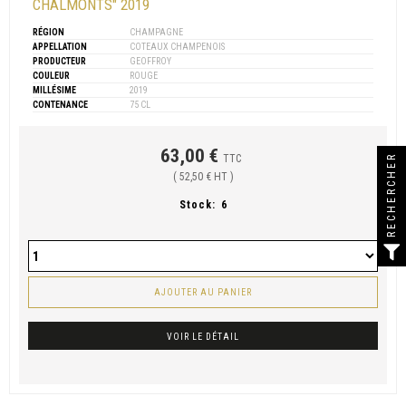
CHALMONTS" 2019
RÉGION
CHAMPAGNE
APPELLATION
COTEAUX CHAMPENOIS
PRODUCTEUR
GEOFFROY
COULEUR
ROUGE
MILLÉSIME
2019
CONTENANCE
75 CL
63,00 €
RECHERCHER
TTC
( 52,50 € HT )
Stock:
6
AJOUTER AU PANIER
VOIR LE DÉTAIL