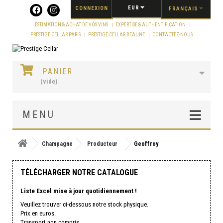
Panneau de gestion des cookies
EUR
CONNEXION
FRANÇAIS
ESTIMATION & ACHAT DE VOS VINS
EXPERTISE & AUTHENTIFICATION
PRESTIGE CELLAR PARIS
PRESTIGE CELLAR BEAUNE
CONTACTEZ-NOUS
PANIER
(vide)
MENU
Champagne
Producteur
Geoffroy
TÉLÉCHARGER NOTRE CATALOGUE
Liste Excel mise à jour quotidiennement !
Veuillez trouver ci-dessous notre stock physique.
Prix en euros.
Transport non compris.