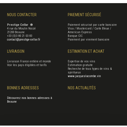
NOUS CONTACTER
PAIEMENT SÉCURISÉ
Prestige Cellar ®
Paiement sécurisé par carte bancaire
4 rue du Moulin Noizé
Visa / Mastercard / Carte Bleue /
21200 Beaune
American Express
+33 (0)3 80 21 03 83
Banque CIC
contact@prestige-cellar.fr
Paiement par virement bancaire
LIVRAISON
ESTIMATION ET ACHAT
Livraison France entière et monde
Expertise de vos vins
Voir les pays éligibles et tarifs
Estimation gratuite
Recherche de tous types de vins &
spiritueux
www.jacqueslacombe.vin
BONNES ADRESSES
NOS ACTUALITÉS
Découvrez nos bonnes adresses à
Beaune