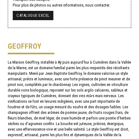
Pour plus de photos ou autres informations, nous contacter.
CATALOGUE EXCEL
GEOFFROY
La Maison Geoffroy, installée à Aÿ puis aujourd’hui à Cumières dans la Vallée
de la Marne, est un domaine familial parmi les plus respectés des récoltants
manipulants. Mené par Jean Baptiste Geoffroy, le domaine valorise un style
artisanal, précis et lumineux, avec une forte présence de pinot meunier et de
pinot noir, complétés par le chardonnay. Les vignes, cultivées en viticulture
durable voire biologique, reposent sur les sols argilo calcaires, sableux et
crayeux typiques de Cumières, donnant des vins mûrs mais nerveux. Les
vinifications se font en levures indigènes, avec une part importante de
foudres et de fûts, un usage mesuré du soufre et des dosages faibles. Les
champagnes offrent des arômes de pomme jaune, de fruits rouges frais, de
fleurs blanches, de miel léger, de craie humide et parfois une pointe d’herbes
sèches ou d’agrumes confits. La bouche est juteuse, précise, énergique,
avec une effervescence vive et une belle salinité. Le style Geoffroy est droit,
expressif, artisanal, parmi les plus fins et dynamiques de la Vallée de la