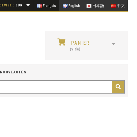
DEVISE :
EUR
Français
English
日本語
中文
PANIER
(vide)
NOUVEAUTÉS