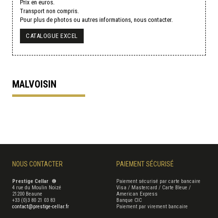
Prix en euros.
Transport non compris.
Pour plus de photos ou autres informations, nous contacter.
CATALOGUE EXCEL
MALVOISIN
NOUS CONTACTER
PAIEMENT SÉCURISÉ
Prestige Cellar ®
Paiement sécurisé par carte bancaire
4 rue du Moulin Noizé
Visa / Mastercard / Carte Bleue /
21200 Beaune
American Express
+33 (0)3 80 21 03 83
Banque CIC
contact@prestige-cellar.fr
Paiement par virement bancaire