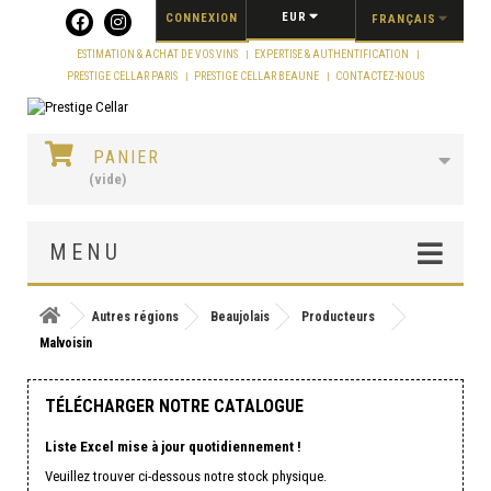
Panneau de gestion des cookies
EUR
CONNEXION
FRANÇAIS
ESTIMATION & ACHAT DE VOS VINS
EXPERTISE & AUTHENTIFICATION
PRESTIGE CELLAR PARIS
PRESTIGE CELLAR BEAUNE
CONTACTEZ-NOUS
PANIER
(vide)
MENU
Autres régions
Beaujolais
Producteurs
Malvoisin
TÉLÉCHARGER NOTRE CATALOGUE
Liste Excel mise à jour quotidiennement !
Veuillez trouver ci-dessous notre stock physique.