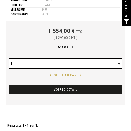
RECHERCHER
PRODUCTEUR
DARROZE
COULEUR
BLANC
MILLÉSIME
1933
CONTENANCE
70 CL
1 554,00 €
TTC
( 1 295,00 € HT )
Stock:
1
AJOUTER AU PANIER
VOIR LE DÉTAIL
Résultats 1 - 1 sur 1.