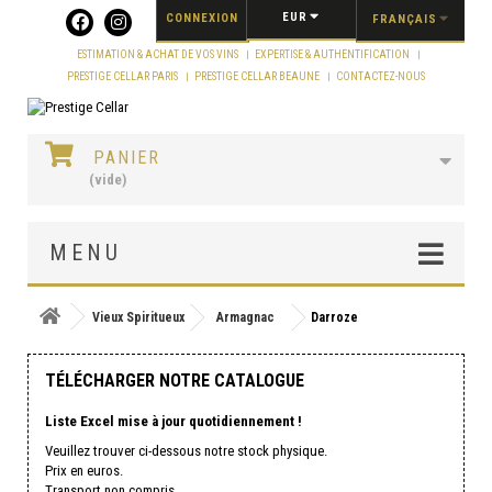
Panneau de gestion des cookies
EUR
CONNEXION
FRANÇAIS
ESTIMATION & ACHAT DE VOS VINS
EXPERTISE & AUTHENTIFICATION
PRESTIGE CELLAR PARIS
PRESTIGE CELLAR BEAUNE
CONTACTEZ-NOUS
PANIER
(vide)
MENU
Vieux Spiritueux
Armagnac
Darroze
TÉLÉCHARGER NOTRE CATALOGUE
Liste Excel mise à jour quotidiennement !
Veuillez trouver ci-dessous notre stock physique.
Prix en euros.
Transport non compris.