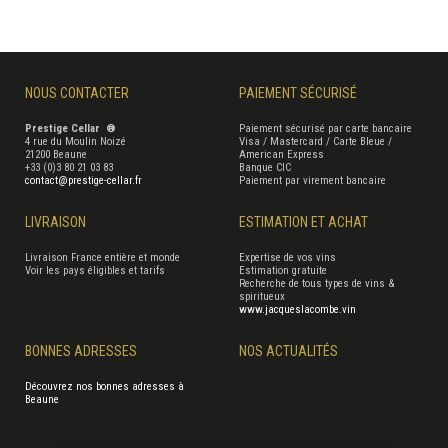
NOUS CONTACTER
PAIEMENT SÉCURISÉ
Prestige Cellar ®
Paiement sécurisé par carte bancaire
4 rue du Moulin Noizé
Visa / Mastercard / Carte Bleue /
21200 Beaune
American Express
+33 (0)3 80 21 03 83
Banque CIC
contact@prestige-cellar.fr
Paiement par virement bancaire
LIVRAISON
ESTIMATION ET ACHAT
Livraison France entière et monde
Expertise de vos vins
Voir les pays éligibles et tarifs
Estimation gratuite
Recherche de tous types de vins &
spiritueux
www.jacqueslacombe.vin
BONNES ADRESSES
NOS ACTUALITÉS
Découvrez nos bonnes adresses à
Beaune