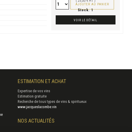
( 25,00 € HT )
AJOUTER AU PANIER
Stock:
1
VOIR LE DÉTAIL
ESTIMATION ET ACHAT
Expertise de vos vins
Estimation gratuite
Recherche de tous types de vins & spiritueux
www.jacqueslacombe.vin
ne
NOS ACTUALITÉS