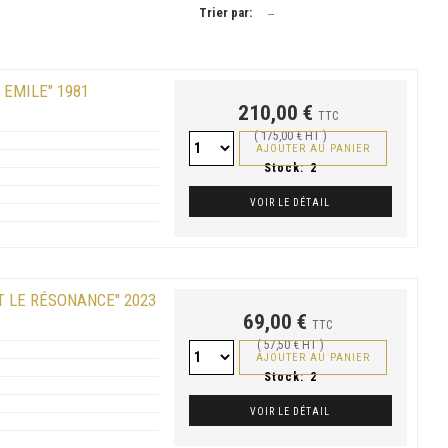
Trier par:
--
 EMILE" 1981
210,00 €
TTC
( 175,00 € HT )
AJOUTER AU PANIER
Stock:
2
VOIR LE DÉTAIL
ET LE RÉSONANCE" 2023
69,00 €
TTC
( 57,50 € HT )
AJOUTER AU PANIER
Stock:
2
VOIR LE DÉTAIL