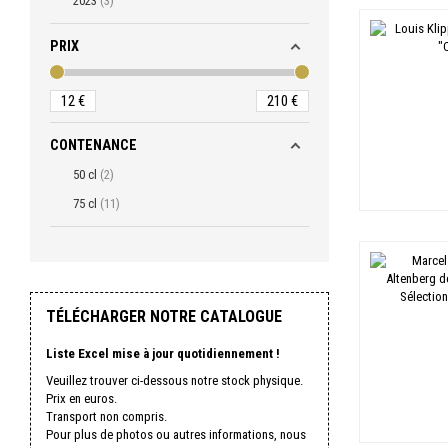
2023
3
PRIX
12
€
210
€
CONTENANCE
50 cl
2
75 cl
11
TÉLÉCHARGER NOTRE CATALOGUE
Liste Excel mise à jour quotidiennement !
Veuillez trouver ci-dessous notre stock physique.
Prix en euros.
Transport non compris.
Pour plus de photos ou autres informations, nous