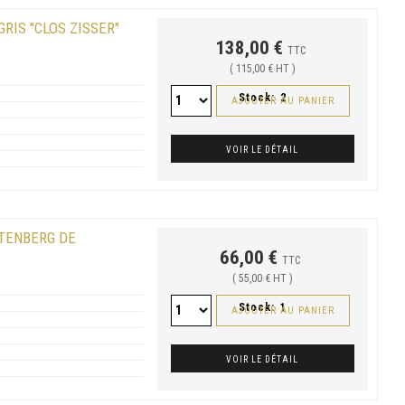
GRIS "CLOS ZISSER"
138,00 €
TTC
( 115,00 € HT )
Stock:
2
AJOUTER AU PANIER
VOIR LE DÉTAIL
LTENBERG DE
66,00 €
TTC
( 55,00 € HT )
Stock:
1
AJOUTER AU PANIER
VOIR LE DÉTAIL