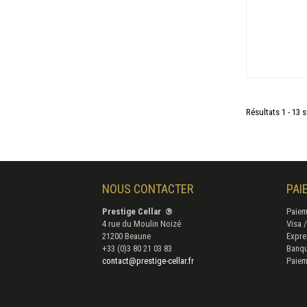
Résultats 1 - 13 s
NOUS CONTACTER
PAI
Prestige Cellar ®
Paiem
4 rue du Moulin Noizé
Visa 
21200 Beaune
Expre
+33 (0)3 80 21 03 83
Banq
contact@prestige-cellar.fr
Paiem