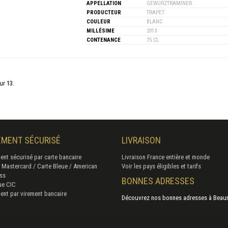
APPELLATION
GEWURZTRAMINER
PRODUCTEUR
TRAPET
COULEUR
BLANC
MILLÉSIME
2013
CONTENANCE
75 CL
ur 13.
EMENT SÉCURISÉ
LIVRAISON
ent sécurisé par carte bancaire
Livraison France entière et monde
/ Mastercard / Carte Bleue / American
Voir les pays éligibles et tarifs
ss
BONNES ADRESSES
ue CIC
ent par virement bancaire
Découvrez nos bonnes adresses à Beau