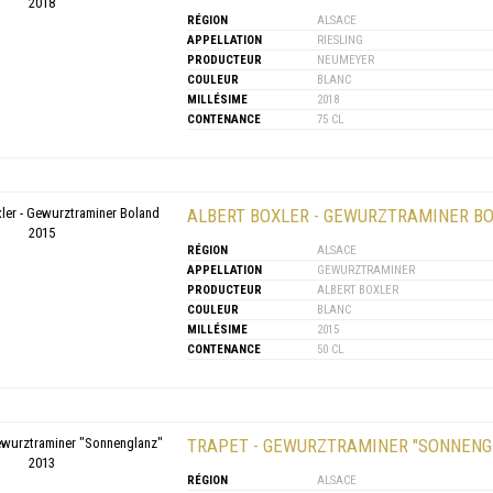
RÉGION
ALSACE
APPELLATION
RIESLING
PRODUCTEUR
NEUMEYER
COULEUR
BLANC
MILLÉSIME
2018
CONTENANCE
75 CL
ALBERT BOXLER - GEWURZTRAMINER BO
RÉGION
ALSACE
APPELLATION
GEWURZTRAMINER
PRODUCTEUR
ALBERT BOXLER
COULEUR
BLANC
MILLÉSIME
2015
CONTENANCE
50 CL
TRAPET - GEWURZTRAMINER "SONNENG
RÉGION
ALSACE