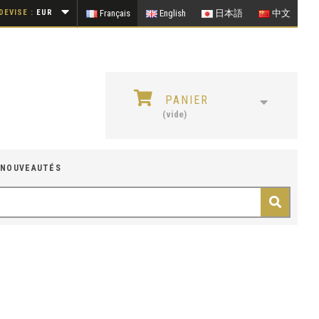
DEVISE :
EUR
Français
English
日本語
中文
PANIER
(vide)
NOUVEAUTÉS