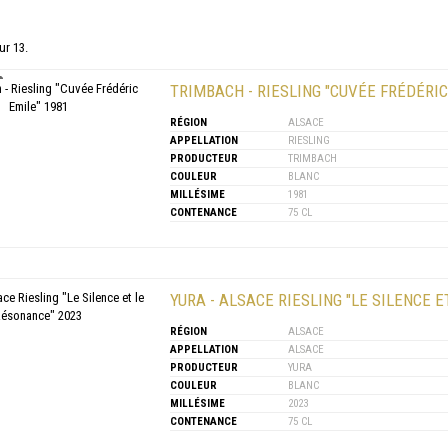
ur 13.
TRIMBACH - RIESLING "CUVÉE FRÉDÉRIC
RÉGION
ALSACE
APPELLATION
RIESLING
PRODUCTEUR
TRIMBACH
COULEUR
BLANC
MILLÉSIME
1981
CONTENANCE
75 CL
YURA - ALSACE RIESLING "LE SILENCE 
RÉGION
ALSACE
APPELLATION
ALSACE
PRODUCTEUR
YURA
COULEUR
BLANC
MILLÉSIME
2023
CONTENANCE
75 CL