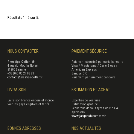
Résultats 1 - 5 sur 5.
NOUS CONTACTER
PAIEMENT SÉCURISÉ
Prestige Cellar ®
Paiement sécurisé par carte bancaire
4 rue du Moulin Noizé
Visa / Mastercard / Carte Bleue /
21200 Beaune
American Express
+33 (0)3 80 21 03 83
Banque CIC
contact@prestige-cellar.fr
Paiement par virement bancaire
LIVRAISON
ESTIMATION ET ACHAT
Livraison France entière et monde
Expertise de vos vins
Voir les pays éligibles et tarifs
Estimation gratuite
Recherche de tous types de vins &
spiritueux
www.jacqueslacombe.vin
BONNES ADRESSES
NOS ACTUALITÉS