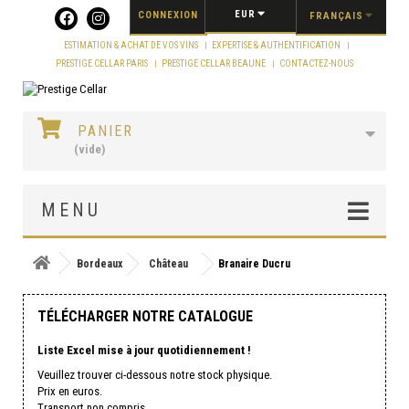
Panneau de gestion des cookies
EUR
CONNEXION
FRANÇAIS
ESTIMATION & ACHAT DE VOS VINS
EXPERTISE & AUTHENTIFICATION
PRESTIGE CELLAR PARIS
PRESTIGE CELLAR BEAUNE
CONTACTEZ-NOUS
PANIER
(vide)
MENU
Bordeaux
Château
Branaire Ducru
TÉLÉCHARGER NOTRE CATALOGUE
Liste Excel mise à jour quotidiennement !
Veuillez trouver ci-dessous notre stock physique.
Prix en euros.
Transport non compris.