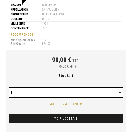
RÉGION
BORDEAUX
APPELLATION
SAINT-JULIEN
PRODUCTEUR
BRANAIRE DUCRU
COULEUR
ROUGE
MILLÉSIME
1993
CONTENANCE
75 CL
RÉCOMPENSES
Wine Spectator WS
85/100
J-M Quarin
87/100
90,00 €
TTC
( 75,00 € HT )
Stock:
1
AJOUTER AU PANIER
VOIR LE DÉTAIL