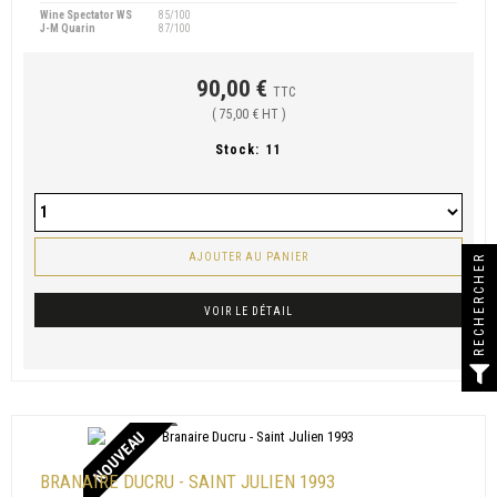
Wine Spectator WS
85/100
J-M Quarin
87/100
90,00 €
TTC
( 75,00 € HT )
Stock:
11
AJOUTER AU PANIER
RECHERCHER
VOIR LE DÉTAIL
NOUVEAU
BRANAIRE DUCRU - SAINT JULIEN 1993