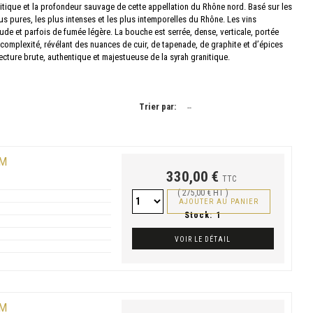
tique et la profondeur sauvage de cette appellation du Rhône nord. Basé sur les
s pures, les plus intenses et les plus intemporelles du Rhône. Les vins
ude et parfois de fumée légère. La bouche est serrée, dense, verticale, portée
 complexité, révélant des nuances de cuir, de tapenade, de graphite et d’épices
 lecture brute, authentique et majestueuse de la syrah granitique.
Trier par:
--
UM
330,00 €
TTC
( 275,00 € HT )
AJOUTER AU PANIER
Stock:
1
VOIR LE DÉTAIL
UM