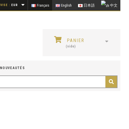
VISE :
EUR
Français
English
日本語
中文
PANIER
(vide)
NOUVEAUTÉS