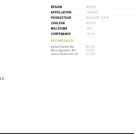
RÉGION
RHÔNE
APPELLATION
CORNAS
PRODUCTEUR
AUGUSTE CLAPE
COULEUR
ROUGE
MILLÉSIME
2012
CONTENANCE
150 CL
RÉCOMPENSES
Robert Parker WA
98/100
Wine Spectator WS
96/100
Jancis Robinson JR
16.5/20
r 2.