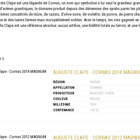
te Clape est une légende de Cornas, un nom qui symbolise à lui seul la grandeur grani
’arènes granitiques, le domaine produit depuis des décennies des syrahs parmi les plu
ômes concentrés de mûre, de cassis, d’olive noire, de violette, de poivre, de pierre cha
ine et des tanins fermes mais incroyablement nobles. Avec le temps, les vins gagnent en
le Clape est une référence absolue: aucun artifice, une fidélité totale au terroir, et une
r 2.
AUGUSTE CLAPE - CORNAS 2014 MAGN
RÉGION
RHÔNE
APPELLATION
CORNAS
PRODUCTEUR
AUGUSTE CLAPE
COULEUR
ROUGE
MILLÉSIME
2014
CONTENANCE
150 CL
AUGUSTE CLAPE - CORNAS 2012 MAGN