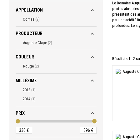
Le Domaine Augus
pentes abruptes d
APPELLATION
présentent des ar
Cornas
2
par une acidité f
profondes. Le sty
PRODUCTEUR
Auguste Clape
2
COULEUR
Résultats 1 - 2 su
Rouge
2
MILLÉSIME
2012
1
2014
1
PRIX
330
€
396
€