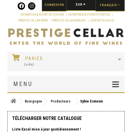
Panneau de gestion des cookies
EUR
CONNEXION
FRANÇAIS
ESTIMATION & ACHAT DE VOS VINS
EXPERTISE & AUTHENTIFICATION
PRESTIGE CELLAR PARIS
PRESTIGE CELLAR BEAUNE
CONTACTEZ-NOUS
PANIER
(vide)
MENU
Bourgogne
Producteurs
Sylvie Esmonin
TÉLÉCHARGER NOTRE CATALOGUE
Liste Excel mise à jour quotidiennement !