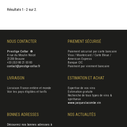
Résultats 1 - 2 sur 2.
NOUS CONTACTER
PAIEMENT SÉCURISÉ
Prestige Cellar ®
Paiement sécurisé par carte bancaire
4 rue du Moulin Noizé
Visa / Mastercard / Carte Bleue /
21200 Beaune
American Express
+33 (0)3 80 21 03 83
Banque CIC
contact@prestige-cellar.fr
Paiement par virement bancaire
LIVRAISON
ESTIMATION ET ACHAT
Livraison France entière et monde
Expertise de vos vins
Voir les pays éligibles et tarifs
Estimation gratuite
Recherche de tous types de vins &
spiritueux
www.jacqueslacombe.vin
BONNES ADRESSES
NOS ACTUALITÉS
Découvrez nos bonnes adresses à