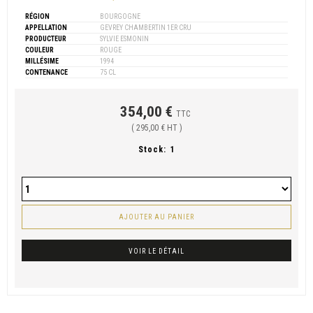
RÉGION
BOURGOGNE
APPELLATION
GEVREY CHAMBERTIN 1ER CRU
PRODUCTEUR
SYLVIE ESMONIN
COULEUR
ROUGE
MILLÉSIME
1994
CONTENANCE
75 CL
354,00 €
TTC
( 295,00 € HT )
Stock:
1
AJOUTER AU PANIER
VOIR LE DÉTAIL