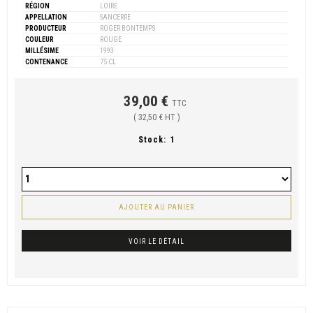
RÉGION
LOIRE
APPELLATION
SANCERRE
PRODUCTEUR
ROGER BONTEMPS
COULEUR
ROUGE
MILLÉSIME
1993
CONTENANCE
75 CL
39,00 €
TTC
( 32,50 € HT )
Stock:
1
AJOUTER AU PANIER
VOIR LE DÉTAIL