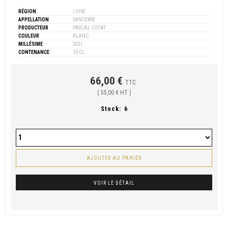
RÉGION
LOIRE
APPELLATION
SANCERRE
PRODUCTEUR
PASCAL COTAT
COULEUR
BLANC
MILLÉSIME
2021
CONTENANCE
75 CL
66,00 €
TTC
( 55,00 € HT )
Stock:
6
AJOUTER AU PANIER
VOIR LE DÉTAIL