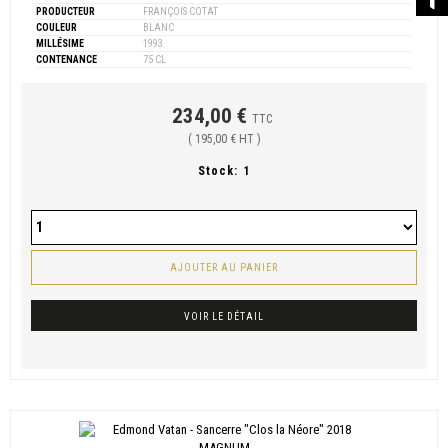
PRODUCTEUR
FRANÇOIS COTAT
COULEUR
BLANC
MILLÉSIME
1993
CONTENANCE
75 CL
234,00 €
TTC
( 195,00 € HT )
Stock:
1
AJOUTER AU PANIER
VOIR LE DÉTAIL