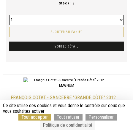
Stock:
8
AJOUTER AU PANIER
VOIR LE DÉTAIL
FRANÇOIS COTAT - SANCERRE "GRANDE CÔTE" 2012
MAGNUM
Ce site utilise des cookies et vous donne le contrôle sur ceux que
vous souhaitez activer
RÉGION
LOIRE
Tout accepter
Tout refuser
Personnaliser
APPELLATION
SANCERRE
PRODUCTEUR
FRANÇOIS COTAT
Politique de confidentialité
COULEUR
BLANC
MILLÉSIME
2012