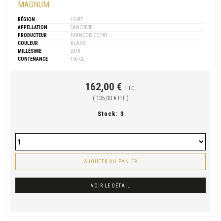
MAGNUM
RÉGION
LOIRE
APPELLATION
SANCERRE
PRODUCTEUR
FRANÇOIS COTAT
COULEUR
BLANC
MILLÉSIME
2018
CONTENANCE
150 CL
162,00 €
TTC
( 135,00 € HT )
Stock:
3
AJOUTER AU PANIER
VOIR LE DÉTAIL