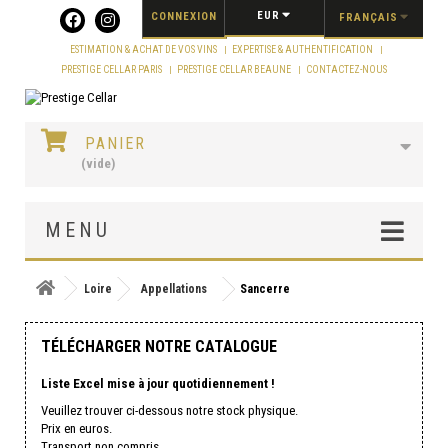
Panneau de gestion des cookies
EUR
CONNEXION
FRANÇAIS
ESTIMATION & ACHAT DE VOS VINS
EXPERTISE & AUTHENTIFICATION
PRESTIGE CELLAR PARIS
PRESTIGE CELLAR BEAUNE
CONTACTEZ-NOUS
PANIER
(vide)
MENU
Loire
Appellations
Sancerre
TÉLÉCHARGER NOTRE CATALOGUE
Liste Excel mise à jour quotidiennement !
Veuillez trouver ci-dessous notre stock physique.
Prix en euros.
Transport non compris.