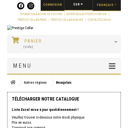
Panneau de gestion des cookies
EUR
CONNEXION
FRANÇAIS
ESTIMATION & ACHAT DE VOS VINS
EXPERTISE & AUTHENTIFICATION
PRESTIGE CELLAR PARIS
PRESTIGE CELLAR BEAUNE
CONTACTEZ-NOUS
PANIER
(vide)
MENU
Autres régions
Beaujolais
TÉLÉCHARGER NOTRE CATALOGUE
Liste Excel mise à jour quotidiennement !
Veuillez trouver ci-dessous notre stock physique.
Prix en euros.
Transport non compris.