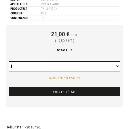
APPELLATION
VIN DE FRANCE
PRODUCTEUR
THILLARDON
COULEUR
ROSÉ
CONTENANCE
75 CL
21,00 €
TTC
( 17,50 € HT )
Stock:
2
AJOUTER AU PANIER
VOIR LE DÉTAIL
Résultats 1 - 20 sur 20.