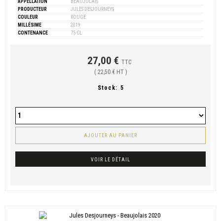
APPELLATION
BEAUJOLAIS
PRODUCTEUR
JULES DESJOURNEYS
COULEUR
ROUGE
MILLÉSIME
2019
CONTENANCE
75 CL
27,00 €
TTC
( 22,50 € HT )
Stock:
5
AJOUTER AU PANIER
VOIR LE DÉTAIL