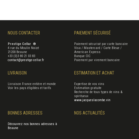
NOUS CONTACTER
PAIEMENT SÉCURISÉ
Prestige Cellar ®
Paiement sécurisé par carte bancaire
4 rue du Moulin Noizé
Visa / Mastercard / Carte Bleue /
21200 Beaune
American Express
+33 (0)3 80 21 03 83
Banque CIC
contact@prestige-cellar.fr
Paiement par virement bancaire
LIVRAISON
ESTIMATION ET ACHAT
Livraison France entière et monde
Expertise de vos vins
Voir les pays éligibles et tarifs
Estimation gratuite
Recherche de tous types de vins &
spiritueux
www.jacqueslacombe.vin
BONNES ADRESSES
NOS ACTUALITÉS
Découvrez nos bonnes adresses à
Beaune