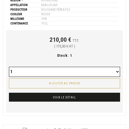
RÉGION
BOURGOGNE
APPELLATION
BEAUJOLAIS
PRODUCTEUR
BOUCHARD PÈRE & FILS
COULEUR
ROUGE
MILLÉSIME
1959
CONTENANCE
75 CL
210,00 €
TTC
( 175,00 € HT )
Stock:
1
AJOUTER AU PANIER
VOIR LE DÉTAIL