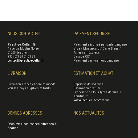
NOUS CONTACTER
PAIEMENT SÉCURISÉ
Prestige Cellar ®
Paiement sécurisé par carte bancaire
4 rue du Moulin Noizé
Visa / Mastercard / Carte Bleue /
21200 Beaune
American Express
+33 (0)3 80 21 03 83
Banque CIC
contact@prestige-cellar.fr
Paiement par virement bancaire
LIVRAISON
ESTIMATION ET ACHAT
Livraison France entière et monde
Expertise de vos vins
Voir les pays éligibles et tarifs
Estimation gratuite
Recherche de tous types de vins &
spiritueux
www.jacqueslacombe.vin
BONNES ADRESSES
NOS ACTUALITÉS
Découvrez nos bonnes adresses à
Beaune