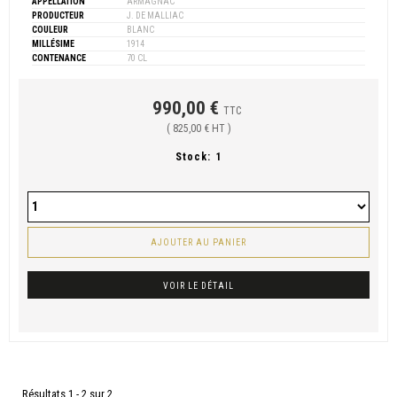
APPELLATION
ARMAGNAC
PRODUCTEUR
J. DE MALLIAC
COULEUR
BLANC
MILLÉSIME
1914
CONTENANCE
70 CL
990,00 €
TTC
( 825,00 € HT )
Stock:
1
AJOUTER AU PANIER
VOIR LE DÉTAIL
Résultats 1 - 2 sur 2.