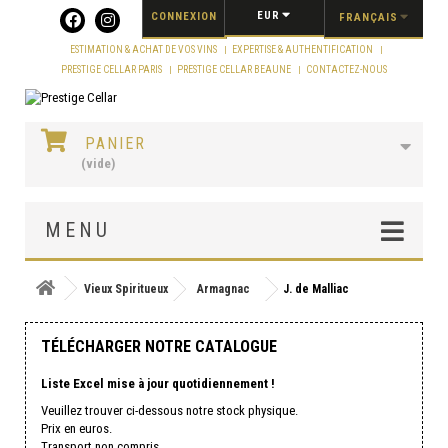
Panneau de gestion des cookies
EUR
CONNEXION
FRANÇAIS
ESTIMATION & ACHAT DE VOS VINS
EXPERTISE & AUTHENTIFICATION
PRESTIGE CELLAR PARIS
PRESTIGE CELLAR BEAUNE
CONTACTEZ-NOUS
PANIER
(vide)
MENU
Vieux Spiritueux
Armagnac
J. de Malliac
TÉLÉCHARGER NOTRE CATALOGUE
Liste Excel mise à jour quotidiennement !
Veuillez trouver ci-dessous notre stock physique.
Prix en euros.
Transport non compris.