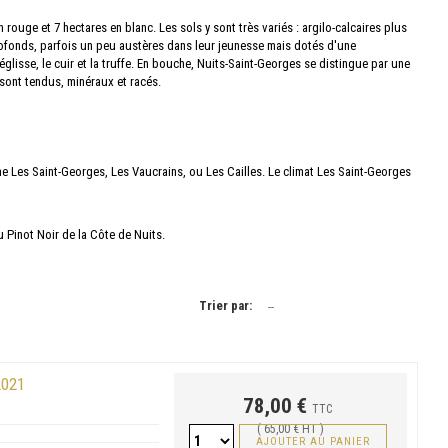
rouge et 7 hectares en blanc. Les sols y sont très variés : argilo-calcaires plus
profonds, parfois un peu austères dans leur jeunesse mais dotés d'une
glisse, le cuir et la truffe. En bouche, Nuits-Saint-Georges se distingue par une
 sont tendus, minéraux et racés.
 Les Saint-Georges, Les Vaucrains, ou Les Cailles. Le climat Les Saint-Georges
u Pinot Noir de la Côte de Nuits.
Trier par:
--
2021
78,00 €
TTC
( 65,00 € HT )
AJOUTER AU PANIER