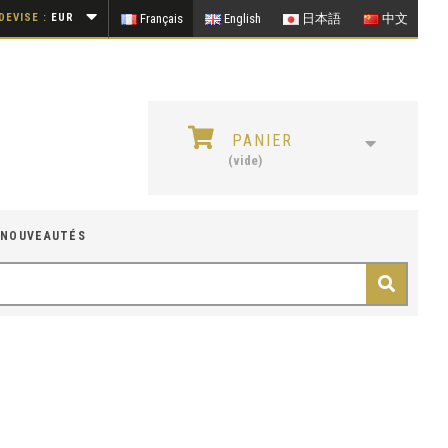
DEVISE :
EUR
Français
English
日本語
中文
PANIER
(vide)
NOUVEAUTÉS