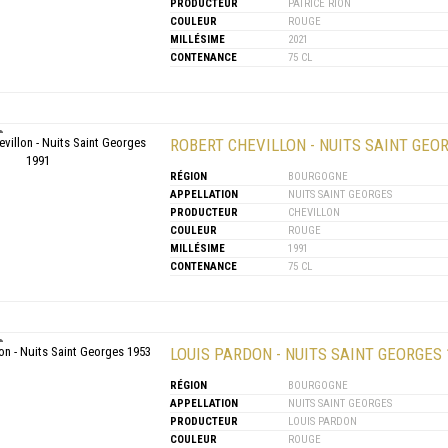
PRODUCTEUR
PATRICE RION
COULEUR
ROUGE
MILLÉSIME
2021
CONTENANCE
75 CL
ROBERT CHEVILLON - NUITS SAINT GEO
RÉGION
BOURGOGNE
APPELLATION
NUITS SAINT GEORGES
PRODUCTEUR
CHEVILLON
COULEUR
ROUGE
MILLÉSIME
1991
CONTENANCE
75 CL
LOUIS PARDON - NUITS SAINT GEORGES 
RÉGION
BOURGOGNE
APPELLATION
NUITS SAINT GEORGES
PRODUCTEUR
LOUIS PARDON
COULEUR
ROUGE