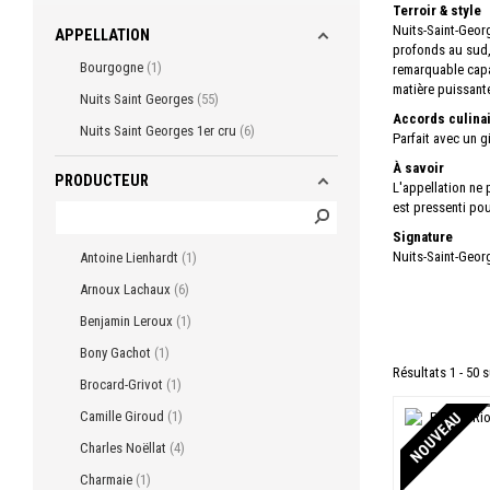
Terroir & style
Nuits-Saint-Georg
APPELLATION
profonds au sud, 
Bourgogne
1
remarquable capac
matière puissante
Nuits Saint Georges
55
Accords culina
Nuits Saint Georges 1er cru
6
Parfait avec un g
À savoir
PRODUCTEUR
L'appellation ne
est pressenti po
Signature
Nuits-Saint-Georg
Antoine Lienhardt
1
Arnoux Lachaux
6
Benjamin Leroux
1
Bony Gachot
1
Résultats 1 - 50 s
Brocard-Grivot
1
Camille Giroud
1
NOUVEAU
Charles Noëllat
4
Charmaie
1