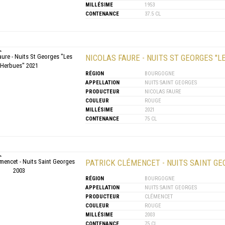
MILLÉSIME
1953
CONTENANCE
37.5 CL
NICOLAS FAURE - NUITS ST GEORGES "L
RÉGION
BOURGOGNE
APPELLATION
NUITS SAINT GEORGES
PRODUCTEUR
NICOLAS FAURE
COULEUR
ROUGE
MILLÉSIME
2021
CONTENANCE
75 CL
PATRICK CLÉMENCET - NUITS SAINT GE
RÉGION
BOURGOGNE
APPELLATION
NUITS SAINT GEORGES
PRODUCTEUR
CLÉMENCET
COULEUR
ROUGE
MILLÉSIME
2003
CONTENANCE
75 CL