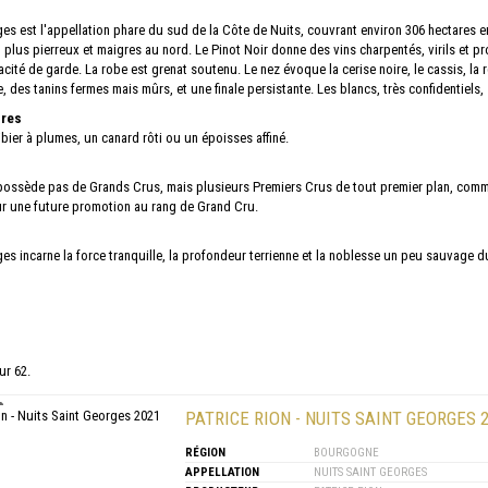
es est l'appellation phare du sud de la Côte de Nuits, couvrant environ 306 hectares en 
plus pierreux et maigres au nord. Le Pinot Noir donne des vins charpentés, virils et 
ité de garde. La robe est grenat soutenu. Le nez évoque la cerise noire, le cassis, la ré
, des tanins fermes mais mûrs, et une finale persistante. Les blancs, très confidentiels,
ires
ibier à plumes, un canard rôti ou un époisses affiné.
 possède pas de Grands Crus, mais plusieurs Premiers Crus de tout premier plan, comme
ur une future promotion au rang de Grand Cru.
es incarne la force tranquille, la profondeur terrienne et la noblesse un peu sauvage d
ur 62.
PATRICE RION - NUITS SAINT GEORGES 
RÉGION
BOURGOGNE
APPELLATION
NUITS SAINT GEORGES