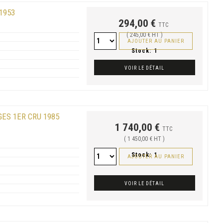
1953
294,00 €
TTC
( 245,00 € HT )
AJOUTER AU PANIER
Stock:
1
VOIR LE DÉTAIL
ES 1ER CRU 1985
1 740,00 €
TTC
( 1 450,00 € HT )
Stock:
1
AJOUTER AU PANIER
VOIR LE DÉTAIL