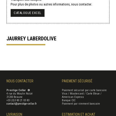
Pour plus de photos ou autres informations, nous contacter.
CATALOGUE EXCEL
JAURREY LABERDOLIVE
NOUS CONTACTER
PAIEMENT SÉCURISÉ
Prestige Cellar ®
Paiement sécurisé par carte bancaire
4 rue du Moulin Noizé
Visa / Mastercard / Carte Bleue /
21200 Beaune
American Express
+33 (0)3 80 21 03 83
Banque CIC
contact@prestige-cellar.fr
Paiement par virement bancaire
LIVRAISON
ESTIMATION ET ACHAT