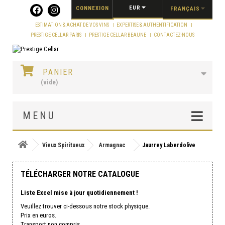
Panneau de gestion des cookies
EUR
CONNEXION
FRANÇAIS
ESTIMATION & ACHAT DE VOS VINS
EXPERTISE & AUTHENTIFICATION
PRESTIGE CELLAR PARIS
PRESTIGE CELLAR BEAUNE
CONTACTEZ-NOUS
PANIER
(vide)
MENU
Vieux Spiritueux
Armagnac
Jaurrey Laberdolive
TÉLÉCHARGER NOTRE CATALOGUE
Liste Excel mise à jour quotidiennement !
Veuillez trouver ci-dessous notre stock physique.
Prix en euros.
Transport non compris.