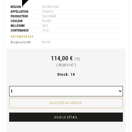
RÉGION
BOURGOGNE
APPELLATION
CHABLIS
PRODUCTEUR
DAUVISSAT
COULEUR
BLANC
MILLÉSIME
2022
CONTENANCE
75 CL
RÉCOMPENSES
Burghound AM
89/100
114,00 €
TTC
( 95,00 € HT )
Stock:
10
AJOUTER AU PANIER
VOIR LE DÉTAIL