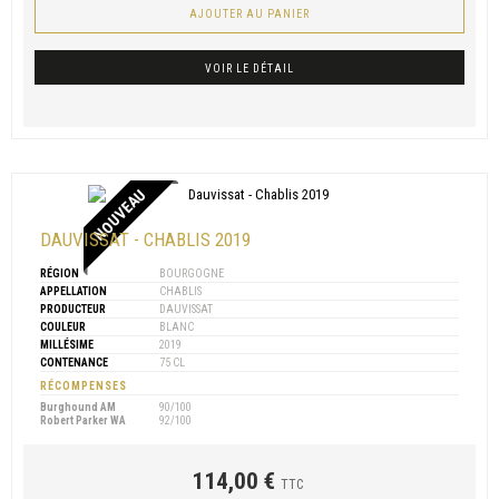
AJOUTER AU PANIER
VOIR LE DÉTAIL
NOUVEAU
DAUVISSAT - CHABLIS 2019
RÉGION
BOURGOGNE
APPELLATION
CHABLIS
PRODUCTEUR
DAUVISSAT
COULEUR
BLANC
MILLÉSIME
2019
CONTENANCE
75 CL
RÉCOMPENSES
Burghound AM
90/100
Robert Parker WA
92/100
114,00 €
TTC