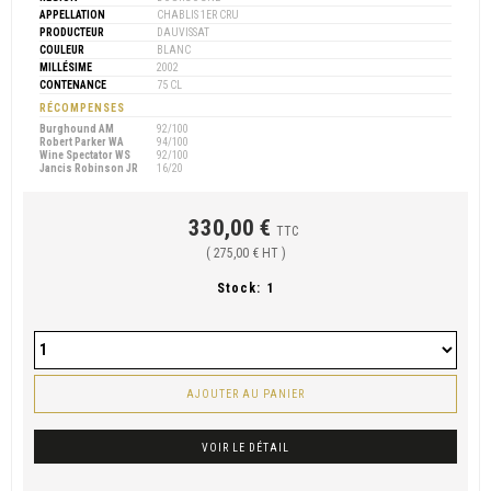
APPELLATION
CHABLIS 1ER CRU
PRODUCTEUR
DAUVISSAT
COULEUR
BLANC
MILLÉSIME
2002
CONTENANCE
75 CL
RÉCOMPENSES
Burghound AM
92/100
Robert Parker WA
94/100
Wine Spectator WS
92/100
Jancis Robinson JR
16/20
330,00 €
TTC
( 275,00 € HT )
Stock:
1
AJOUTER AU PANIER
VOIR LE DÉTAIL