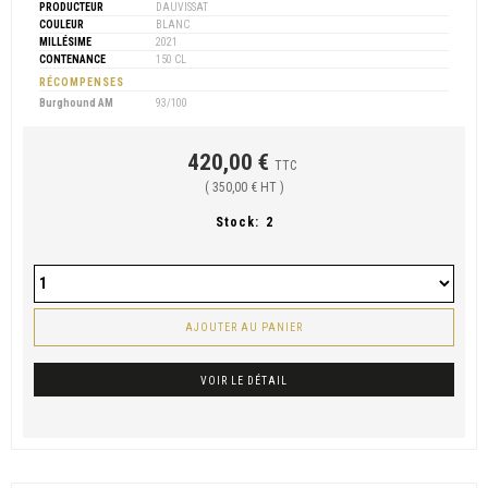
PRODUCTEUR
DAUVISSAT
COULEUR
BLANC
MILLÉSIME
2021
CONTENANCE
150 CL
RÉCOMPENSES
Burghound AM
93/100
420,00 €
TTC
( 350,00 € HT )
Stock:
2
AJOUTER AU PANIER
VOIR LE DÉTAIL