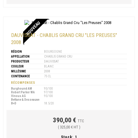
NOUVEAU
DAUVISSAT - CHABLIS GRAND CRU "LES PREUSES"
2008
RÉGION
BOURGOGNE
APPELLATION
CHABLIS GRAND CRU
PRODUCTEUR
DAUVISSAT
COULEUR
BLANC
MILLÉSIME
2008
CONTENANCE
75 CL
RÉCOMPENSES
Burghound AM
95/100
Robert Parker WA
97/100
Vinous AG
95/100
Bettane & Desseauve
B+D
18.5/20
390,00 €
TTC
( 325,00 € HT )
Stock:
1