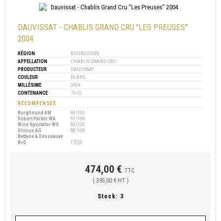
DAUVISSAT - CHABLIS GRAND CRU "LES PREUSES"
2004
RÉGION
BOURGOGNE
APPELLATION
CHABLIS GRAND CRU
PRODUCTEUR
DAUVISSAT
COULEUR
BLANC
MILLÉSIME
2004
CONTENANCE
75 CL
RÉCOMPENSES
Burghound AM
93/100
Robert Parker WA
91/100
Wine Spectator WS
93/100
Vinous AG
88/100
Bettane & Desseauve
B+D
17/20
474,00 €
TTC
( 395,00 € HT )
Stock:
3