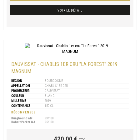
VOIR LE DÉTAIL
DAUVISSAT - CHABLIS 1ER CRU "LA FOREST" 2019
MAGNUM
RÉGION
BOURGOGNE
APPELLATION
CHABLIS 1ER CRU
PRODUCTEUR
DAUVISSAT
COULEUR
BLANC
MILLÉSIME
2019
CONTENANCE
150 CL
RÉCOMPENSES
Burghound AM
93/100
Robert Parker WA
95/100
420,00 €