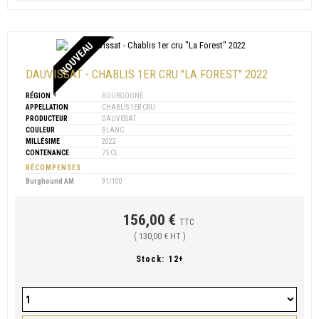
NOUVEAU
DAUVISSAT - CHABLIS 1ER CRU "LA FOREST" 2022
RÉGION
BOURGOGNE
APPELLATION
CHABLIS 1ER CRU
PRODUCTEUR
DAUVISSAT
COULEUR
BLANC
MILLÉSIME
2022
CONTENANCE
75 CL
RÉCOMPENSES
Burghound AM
91/100
156,00 €
TTC
( 130,00 € HT )
Stock:
12+