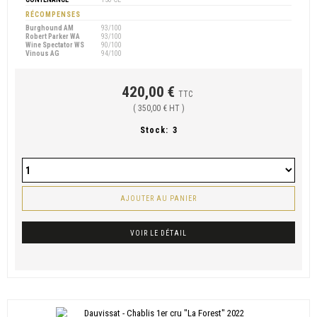
RÉCOMPENSES
Burghound AM
93/100
Robert Parker WA
93/100
Wine Spectator WS
90/100
Vinous AG
94/100
420,00 €
TTC
( 350,00 € HT )
Stock:
3
AJOUTER AU PANIER
VOIR LE DÉTAIL