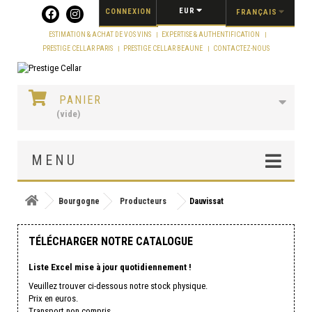
Panneau de gestion des cookies
EUR
CONNEXION
FRANÇAIS
ESTIMATION & ACHAT DE VOS VINS
EXPERTISE & AUTHENTIFICATION
PRESTIGE CELLAR PARIS
PRESTIGE CELLAR BEAUNE
CONTACTEZ-NOUS
PANIER
(vide)
MENU
Bourgogne
Producteurs
Dauvissat
TÉLÉCHARGER NOTRE CATALOGUE
Liste Excel mise à jour quotidiennement !
Veuillez trouver ci-dessous notre stock physique.
Prix en euros.
Transport non compris.