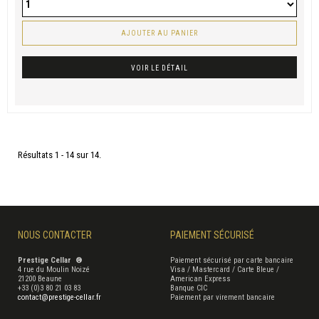
AJOUTER AU PANIER
VOIR LE DÉTAIL
Résultats 1 - 14 sur 14.
NOUS CONTACTER
PAIEMENT SÉCURISÉ
Prestige Cellar ®
Paiement sécurisé par carte bancaire
4 rue du Moulin Noizé
Visa / Mastercard / Carte Bleue /
21200 Beaune
American Express
+33 (0)3 80 21 03 83
Banque CIC
contact@prestige-cellar.fr
Paiement par virement bancaire