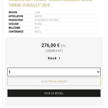
"GRAND CUROULET" 2019...
RÉGION
JURA
APPELLATION
ARBOIS
PRODUCTEUR
DOMAINE DU PÉLICAN
COULEUR
BLANC
MILLÉSIME
2019
CONTENANCE
300 CL
276,00 €
TTC
( 230,00 € HT )
Stock:
1
AJOUTER AU PANIER
VOIR LE DÉTAIL