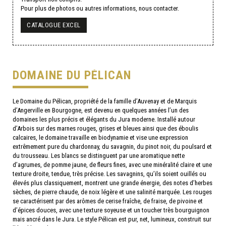
Pour plus de photos ou autres informations, nous contacter.
CATALOGUE EXCEL
DOMAINE DU PÉLICAN
Le Domaine du Pélican, propriété de la famille d’Auvenay et de Marquis
d’Angerville en Bourgogne, est devenu en quelques années l’un des
domaines les plus précis et élégants du Jura moderne. Installé autour
d’Arbois sur des marnes rouges, grises et bleues ainsi que des éboulis
calcaires, le domaine travaille en biodynamie et vise une expression
extrêmement pure du chardonnay, du savagnin, du pinot noir, du poulsard et
du trousseau. Les blancs se distinguent par une aromatique nette
d’agrumes, de pomme jaune, de fleurs fines, avec une minéralité claire et une
texture droite, tendue, très précise. Les savagnins, qu’ils soient ouillés ou
élevés plus classiquement, montrent une grande énergie, des notes d’herbes
sèches, de pierre chaude, de noix légère et une salinité marquée. Les rouges
se caractérisent par des arômes de cerise fraîche, de fraise, de pivoine et
d’épices douces, avec une texture soyeuse et un toucher très bourguignon
mais ancré dans le Jura. Le style Pélican est pur, net, lumineux, construit sur