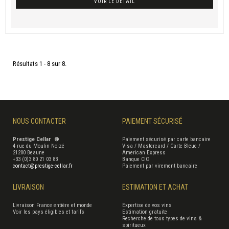
VOIR LE DÉTAIL
Résultats 1 - 8 sur 8.
NOUS CONTACTER
PAIEMENT SÉCURISÉ
Prestige Cellar ®
Paiement sécurisé par carte bancaire
4 rue du Moulin Noizé
Visa / Mastercard / Carte Bleue /
21200 Beaune
American Express
+33 (0)3 80 21 03 83
Banque CIC
contact@prestige-cellar.fr
Paiement par virement bancaire
LIVRAISON
ESTIMATION ET ACHAT
Livraison France entière et monde
Expertise de vos vins
Voir les pays éligibles et tarifs
Estimation gratuite
Recherche de tous types de vins &
spiritueux