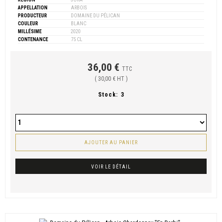
APPELLATION
ARBOIS
PRODUCTEUR
DOMAINE DU PÉLICAN
COULEUR
BLANC
MILLÉSIME
2020
CONTENANCE
75 CL
36,00 €
TTC
( 30,00 € HT )
Stock:
3
AJOUTER AU PANIER
VOIR LE DÉTAIL