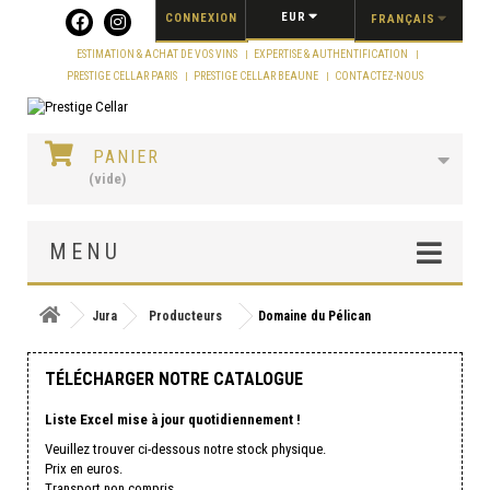
Panneau de gestion des cookies
EUR
CONNEXION
FRANÇAIS
ESTIMATION & ACHAT DE VOS VINS
EXPERTISE & AUTHENTIFICATION
PRESTIGE CELLAR PARIS
PRESTIGE CELLAR BEAUNE
CONTACTEZ-NOUS
PANIER
(vide)
MENU
Jura
Producteurs
Domaine du Pélican
TÉLÉCHARGER NOTRE CATALOGUE
Liste Excel mise à jour quotidiennement !
Veuillez trouver ci-dessous notre stock physique.
Prix en euros.
Transport non compris.