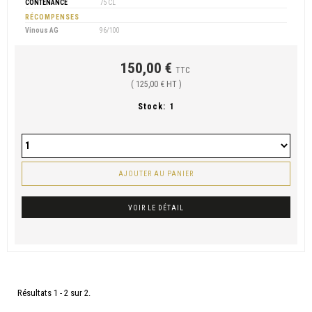
CONTENANCE
75 CL
RÉCOMPENSES
Vinous AG
96/100
150,00 €
TTC
( 125,00 € HT )
Stock:
1
AJOUTER AU PANIER
VOIR LE DÉTAIL
Résultats 1 - 2 sur 2.