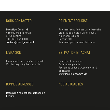
NOUS CONTACTER
PAIEMENT SÉCURISÉ
Prestige Cellar ®
Paiement sécurisé par carte bancaire
4 rue du Moulin Noizé
Visa / Mastercard / Carte Bleue /
21200 Beaune
American Express
+33 (0)3 80 21 03 83
Banque CIC
contact@prestige-cellar.fr
Paiement par virement bancaire
LIVRAISON
ESTIMATION ET ACHAT
Livraison France entière et monde
Expertise de vos vins
Voir les pays éligibles et tarifs
Estimation gratuite
Recherche de tous types de vins &
spiritueux
www.jacqueslacombe.vin
BONNES ADRESSES
NOS ACTUALITÉS
Découvrez nos bonnes adresses à
Beaune