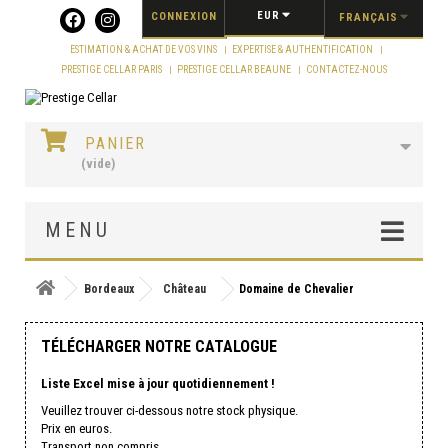
Panneau de gestion des cookies
EUR
CONNEXION
FRANÇAIS
ESTIMATION & ACHAT DE VOS VINS
EXPERTISE & AUTHENTIFICATION
PRESTIGE CELLAR PARIS
PRESTIGE CELLAR BEAUNE
CONTACTEZ-NOUS
PANIER
(vide)
MENU
Bordeaux
Château
Domaine de Chevalier
TÉLÉCHARGER NOTRE CATALOGUE
Liste Excel mise à jour quotidiennement !
Veuillez trouver ci-dessous notre stock physique.
Prix en euros.
Transport non compris.