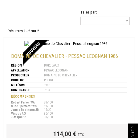
Trier par:
Résultats 1 - 2 sur 2.
NOUVEAU
DOMAINE DE CHEVALIER - PESSAC LEOGNAN 1986
RÉGION
BORDEAUX
APPELLATION
PESSAC LÉOGNAN
PRODUCTEUR
DOMAINE DE CHEVALIER
COULEUR
ROUGE
MILLÉSIME
1986
CONTENANCE
75 CL
RÉCOMPENSES
Robert Parker WA
88/100
Wine Spectator WS
89/100
Jancis Robinson JR
17/20
Vinous AG
96/100
J-M Quarin
90/100
114,00 €
TTC