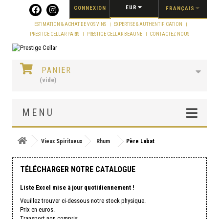
Panneau de gestion des cookies
EUR
CONNEXION
FRANÇAIS
ESTIMATION & ACHAT DE VOS VINS
EXPERTISE & AUTHENTIFICATION
PRESTIGE CELLAR PARIS
PRESTIGE CELLAR BEAUNE
CONTACTEZ-NOUS
PANIER
(vide)
MENU
Vieux Spiritueux
Rhum
Père Labat
TÉLÉCHARGER NOTRE CATALOGUE
Liste Excel mise à jour quotidiennement !
Veuillez trouver ci-dessous notre stock physique.
Prix en euros.
Transport non compris.