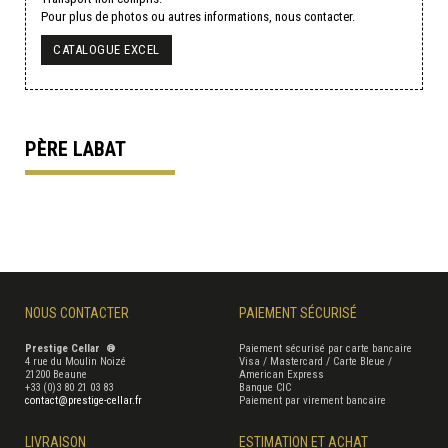
Pour plus de photos ou autres informations, nous contacter.
CATALOGUE EXCEL
PÈRE LABAT
NOUS CONTACTER
PAIEMENT SÉCURISÉ
Prestige Cellar ®
Paiement sécurisé par carte bancaire
4 rue du Moulin Noizé
Visa / Mastercard / Carte Bleue /
21200 Beaune
American Express
+33 (0)3 80 21 03 83
Banque CIC
contact@prestige-cellar.fr
Paiement par virement bancaire
LIVRAISON
ESTIMATION ET ACHAT