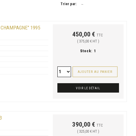
Trier par:
--
 CHAMPAGNE" 1995
450,00 €
TTC
( 375,00 € HT )
Stock:
1
AJOUTER AU PANIER
VOIR LE DÉTAIL
3
390,00 €
TTC
( 325,00 € HT )