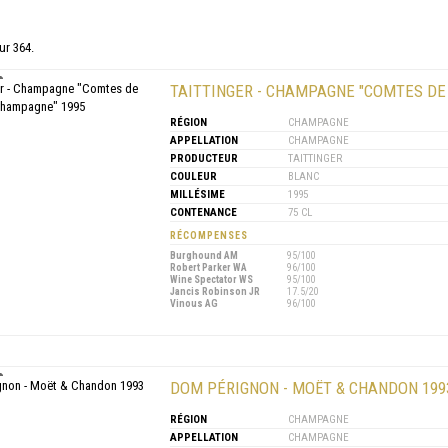
ur 364.
TAITTINGER - CHAMPAGNE "COMTES DE
RÉGION
CHAMPAGNE
APPELLATION
CHAMPAGNE
PRODUCTEUR
TAITTINGER
COULEUR
BLANC
MILLÉSIME
1995
CONTENANCE
75 CL
RÉCOMPENSES
Burghound AM
95/100
Robert Parker WA
96/100
Wine Spectator WS
95/100
Jancis Robinson JR
17.5/20
Vinous AG
96/100
DOM PÉRIGNON - MOËT & CHANDON 199
RÉGION
CHAMPAGNE
APPELLATION
CHAMPAGNE