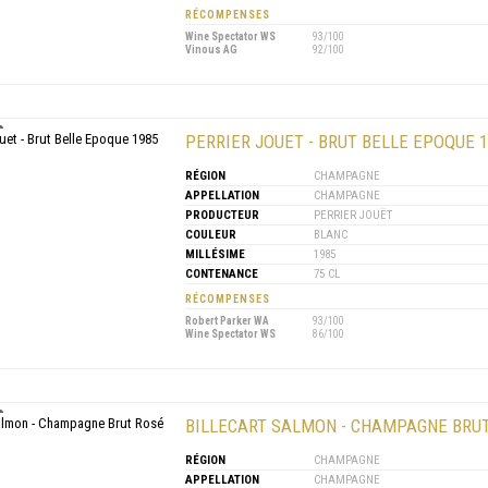
RÉCOMPENSES
Wine Spectator WS
93/100
Vinous AG
92/100
PERRIER JOUET - BRUT BELLE EPOQUE 
RÉGION
CHAMPAGNE
APPELLATION
CHAMPAGNE
PRODUCTEUR
PERRIER JOUËT
COULEUR
BLANC
MILLÉSIME
1985
CONTENANCE
75 CL
RÉCOMPENSES
Robert Parker WA
93/100
Wine Spectator WS
86/100
BILLECART SALMON - CHAMPAGNE BRUT
RÉGION
CHAMPAGNE
APPELLATION
CHAMPAGNE