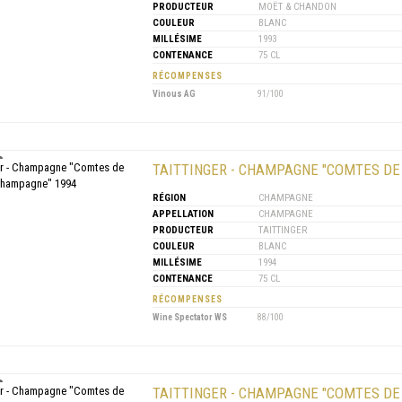
PRODUCTEUR
MOËT & CHANDON
COULEUR
BLANC
MILLÉSIME
1993
CONTENANCE
75 CL
RÉCOMPENSES
Vinous AG
91/100
TAITTINGER - CHAMPAGNE "COMTES DE
RÉGION
CHAMPAGNE
APPELLATION
CHAMPAGNE
PRODUCTEUR
TAITTINGER
COULEUR
BLANC
MILLÉSIME
1994
CONTENANCE
75 CL
RÉCOMPENSES
Wine Spectator WS
88/100
TAITTINGER - CHAMPAGNE "COMTES DE