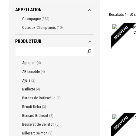
APPELLATION
Résultats 1 - 50 s
Champagne
354
NOUVEAU
Coteaux Champenois
10
PRODUCTEUR
Agrapart
4
AR Lenoble
4
Ayala
2
Baillette
4
Barons de Rothschild
1
Benoit Dehu
3
Bernard Brémont
2
NOUVEAU
Besserat de Bellefon
5
Billecart Salmon
3