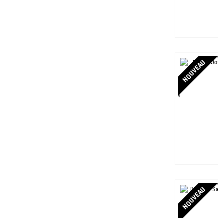
Philippe Dremont
1
Philipponnat
6
Pierre Brocard
2
Pierre Gerbais
11
NOUVEAU
Pierre Paillard
2
Pierre Peters
3
Piper Heidsieck
3
Pol Roger
6
Pommery
5
Remi Leroy
3
Rémy Massin
1
René Lalou
1
Roger Pouillon
6
NOUVEAU
Romain Henin
3
Roses de Jeanne
2