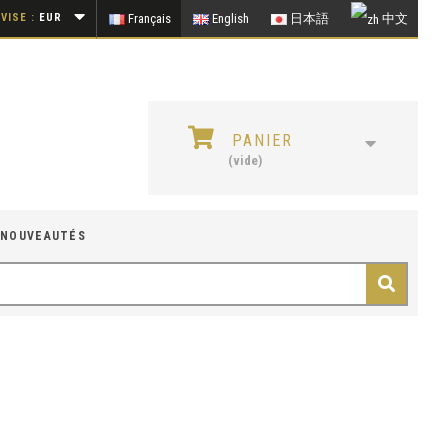
VISE :
EUR
Français
English
日本語
中文
PANIER
(vide)
NOUVEAUTÉS