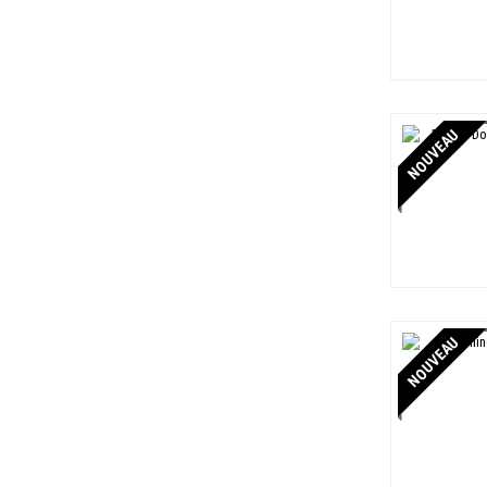
Leclaire-Thiefaine
3
2016
4
Leclapart
2
2017
8
Louis Roederer
8
2018
19
Louise Brison
4
2019
10
NOUVEAU
Marie Copinet
2
2020
12
Marie-Courtin
2
2021
5
Minière F&R
5
2022
5
Moët & Chandon
26
2023
4
Moussé
5
Mumm
3
Pascal Doquet
3
NOUVEAU
Paul Launois
4
Pehu Simonet
2
Perrier Jouët
8
Pertois Lebrun
1
Pertois Moriset
6