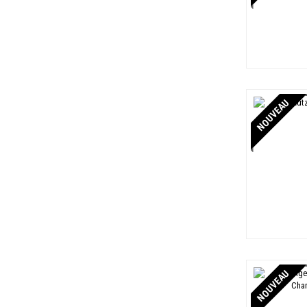
Ruinart
4
Sadi Malot
3
Salon
1
Stroebel
5
Taittinger
15
NOUVEAU
Thomas Perseval
3
Ullens
2
Veuve Clicquot
13
Vilmart
3
NOUVEAU