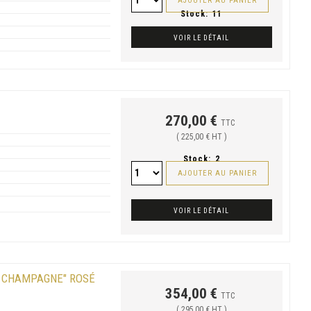
AJOUTER AU PANIER
Stock:
11
VOIR LE DÉTAIL
270,00 €
TTC
( 225,00 € HT )
Stock:
2
AJOUTER AU PANIER
VOIR LE DÉTAIL
E CHAMPAGNE" ROSÉ
354,00 €
TTC
( 295,00 € HT )