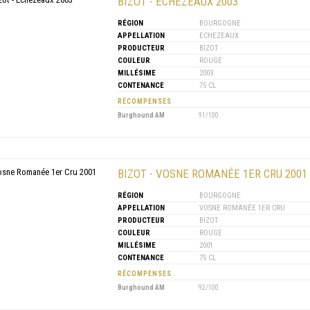
BIZOT - ECHEZEAUX 2003
RÉGION
BOURGOGNE
APPELLATION
ECHEZEAUX
PRODUCTEUR
BIZOT
COULEUR
ROUGE
MILLÉSIME
2003
CONTENANCE
75 CL
RÉCOMPENSES
Burghound AM
91/100
BIZOT - VOSNE ROMANÉE 1ER CRU 2001
RÉGION
BOURGOGNE
APPELLATION
VOSNE ROMANÉE 1ER CRU
PRODUCTEUR
BIZOT
COULEUR
ROUGE
MILLÉSIME
2001
CONTENANCE
75 CL
RÉCOMPENSES
Burghound AM
92/100