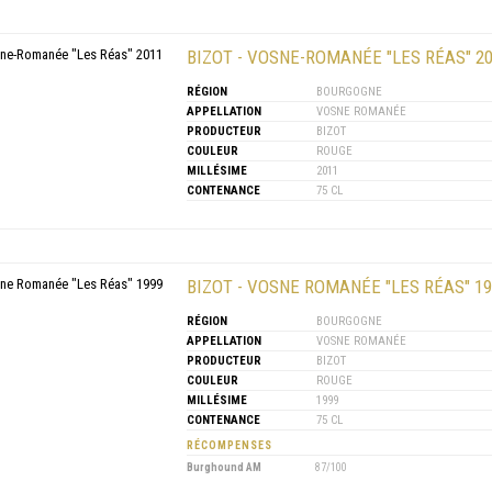
BIZOT - VOSNE-ROMANÉE "LES RÉAS" 2
RÉGION
BOURGOGNE
APPELLATION
VOSNE ROMANÉE
PRODUCTEUR
BIZOT
COULEUR
ROUGE
MILLÉSIME
2011
CONTENANCE
75 CL
BIZOT - VOSNE ROMANÉE "LES RÉAS" 19
RÉGION
BOURGOGNE
APPELLATION
VOSNE ROMANÉE
PRODUCTEUR
BIZOT
COULEUR
ROUGE
MILLÉSIME
1999
CONTENANCE
75 CL
RÉCOMPENSES
Burghound AM
87/100