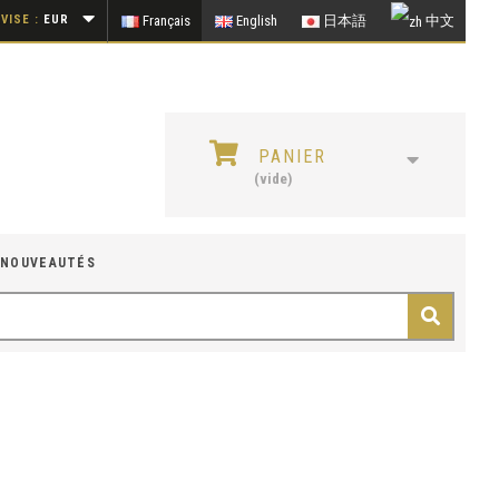
VISE :
EUR
Français
English
日本語
中文
PANIER
(vide)
NOUVEAUTÉS