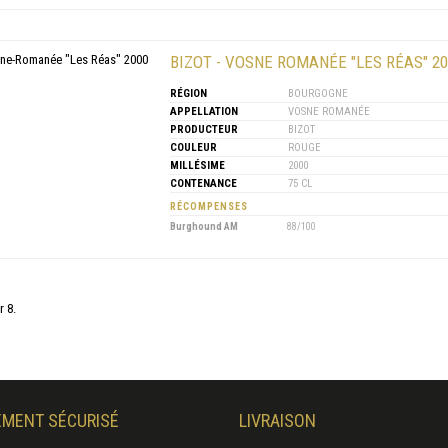
BIZOT - VOSNE ROMANÉE "LES RÉAS" 20
RÉGION
BOURGOGNE
APPELLATION
VOSNE ROMANÉE
PRODUCTEUR
BIZOT
COULEUR
ROUGE
MILLÉSIME
2000
CONTENANCE
75 CL
RÉCOMPENSES
Burghound AM
88/100
r 8.
EMENT SÉCURISÉ
LIVRAISON