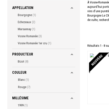
À Vosne-Romanée,
aujourd’hui porté
APPELLATION
vins d’une pureté
Bourgogne
1
Bourgogne Le Chap
de culte, recherc
Echezeaux
2
Marsannay
1
Vosne Romanée
3
Vosne Romanée 1er cru
1
Résultats 1 - 8 su
PRODUCTEUR
NOUVEAU
Bizot
8
COULEUR
Blanc
1
Rouge
7
MILLÉSIME
1999
1