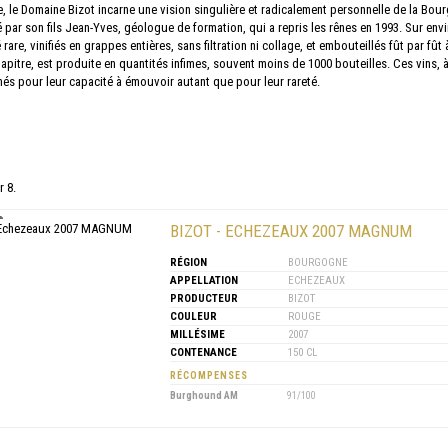
 le Domaine Bizot incarne une vision singulière et radicalement personnelle de la Bou
 par son fils Jean-Yves, géologue de formation, qui a repris les rênes en 1993. Sur envi
 rare, vinifiés en grappes entières, sans filtration ni collage, et embouteillés fût par
itre, est produite en quantités infimes, souvent moins de 1000 bouteilles. Ces vins, à
hés pour leur capacité à émouvoir autant que pour leur rareté.
r 8.
BIZOT - ECHEZEAUX 2007 MAGNUM
RÉGION
BOURGOGNE
APPELLATION
ECHEZEAUX
PRODUCTEUR
BIZOT
COULEUR
ROUGE
MILLÉSIME
2007
CONTENANCE
150 CL
RÉCOMPENSES
Burghound AM
91/100