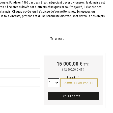
rgogne. Fondé en 1966 par Jean Bizot, négociant devenu vigneron, le domaine est
ron 5 hectares cultivés sans intrants chimiques ni soufre ajouté, il élabore des
 fût à la main. Chaque cuvée, qu’il s’agisse de Vosne-Romanée, Échezeaux ou
 la fois vibrants, profonds et d’une sensualité discrète, sont devenus des objets
Trier par:
--
15 000,00 €
TTC
( 12 500,00 € HT )
Stock:
1
AJOUTER AU PANIER
VOIR LE DÉTAIL