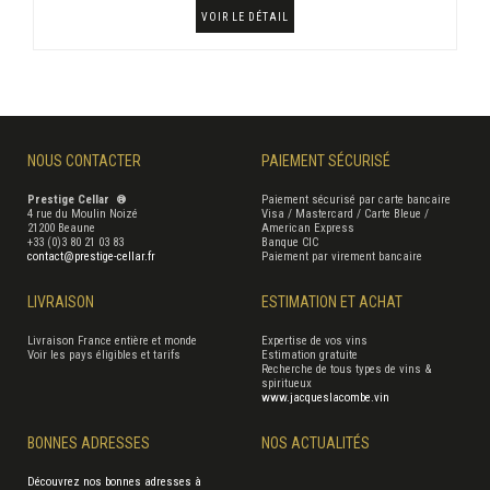
VOIR LE DÉTAIL
NOUS CONTACTER
PAIEMENT SÉCURISÉ
Prestige Cellar ®
Paiement sécurisé par carte bancaire
4 rue du Moulin Noizé
Visa / Mastercard / Carte Bleue /
21200 Beaune
American Express
+33 (0)3 80 21 03 83
Banque CIC
contact@prestige-cellar.fr
Paiement par virement bancaire
LIVRAISON
ESTIMATION ET ACHAT
Livraison France entière et monde
Expertise de vos vins
Voir les pays éligibles et tarifs
Estimation gratuite
Recherche de tous types de vins &
spiritueux
www.jacqueslacombe.vin
BONNES ADRESSES
NOS ACTUALITÉS
Découvrez nos bonnes adresses à