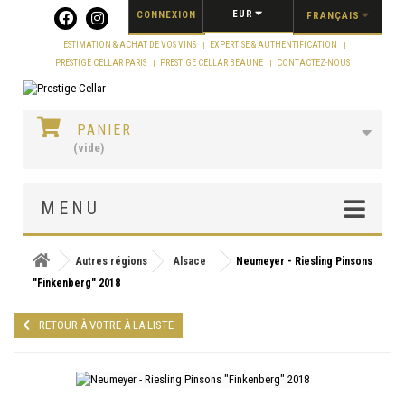
Panneau de gestion des cookies
EUR
CONNEXION
FRANÇAIS
ESTIMATION & ACHAT DE VOS VINS
EXPERTISE & AUTHENTIFICATION
PRESTIGE CELLAR PARIS
PRESTIGE CELLAR BEAUNE
CONTACTEZ-NOUS
PANIER
(vide)
MENU
Autres régions
Alsace
Neumeyer - Riesling Pinsons
"Finkenberg" 2018
RETOUR À VOTRE À LA LISTE