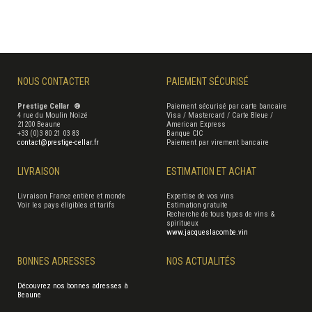
NOUS CONTACTER
PAIEMENT SÉCURISÉ
Prestige Cellar ®
Paiement sécurisé par carte bancaire
4 rue du Moulin Noizé
Visa / Mastercard / Carte Bleue /
21200 Beaune
American Express
+33 (0)3 80 21 03 83
Banque CIC
contact@prestige-cellar.fr
Paiement par virement bancaire
LIVRAISON
ESTIMATION ET ACHAT
Livraison France entière et monde
Expertise de vos vins
Voir les pays éligibles et tarifs
Estimation gratuite
Recherche de tous types de vins &
spiritueux
www.jacqueslacombe.vin
BONNES ADRESSES
NOS ACTUALITÉS
Découvrez nos bonnes adresses à
Beaune