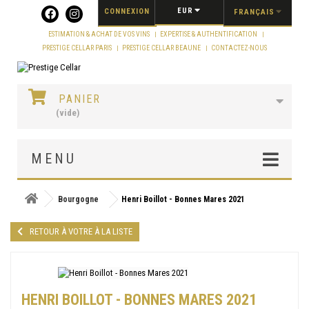
Panneau de gestion des cookies
EUR
CONNEXION
FRANÇAIS
ESTIMATION & ACHAT DE VOS VINS
EXPERTISE & AUTHENTIFICATION
PRESTIGE CELLAR PARIS
PRESTIGE CELLAR BEAUNE
CONTACTEZ-NOUS
PANIER
(vide)
MENU
Bourgogne
Henri Boillot - Bonnes Mares 2021
RETOUR À VOTRE À LA LISTE
HENRI BOILLOT - BONNES MARES 2021