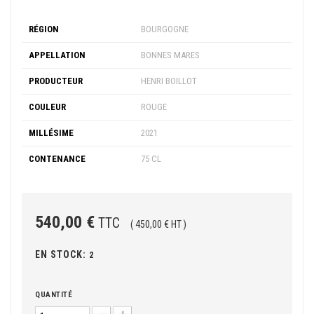
RÉGION
BOURGOGNE
APPELLATION
BONNES MARES
PRODUCTEUR
HENRI BOILLOT
COULEUR
ROUGE
MILLÉSIME
2021
CONTENANCE
75 CL
540,00 €
TTC
( 450,00 € HT )
EN STOCK:
2
QUANTITÉ