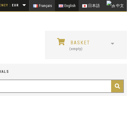
NCY :
EUR
Français
English
日本語
中文
BASKET
(empty)
VALS