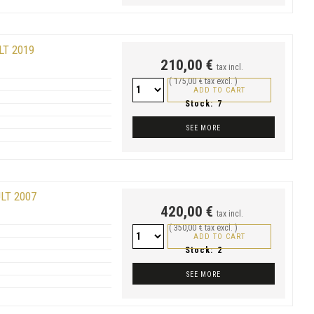
LT 2019
210,00 €
tax incl.
( 175,00 € tax excl. )
ADD TO CART
Stock:
7
SEE MORE
LT 2007
420,00 €
tax incl.
( 350,00 € tax excl. )
ADD TO CART
Stock:
2
SEE MORE