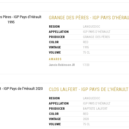
GRANGE DES PÈRES - IGP PAYS D'HÉRAU
REGION
LANGUEDOC
APPELLATION
IGP PAYS D'HÉRAULT
PRODUCER
GRANGE DES PÈRES
COLOR
RED
VINTAGE
1995
VOLUME
75 CL
AWARDS
Jancis Robinson JR
17/20
CLOS LALFERT - IGP PAYS DE L'HÉRAULT
REGION
LANGUEDOC
APPELLATION
IGP PAYS D'HÉRAULT
PRODUCER
BAPTISTE LALFERT
COLOR
RED
VINTAGE
2020
VOLUME
75 CL