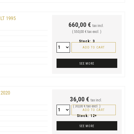
LT 1995
660,00 €
tax incl.
( 550,00 € tax excl. )
Stock:
3
ADD TO CART
SEE MORE
 2020
36,00 €
tax incl.
( 30,00 € tax excl. )
ADD TO CART
Stock:
12+
SEE MORE