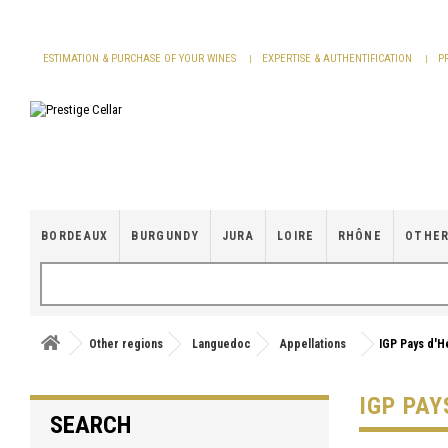
Cookies management panel
ESTIMATION & PURCHASE OF YOUR WINES
EXPERTISE & AUTHENTIFICATION
P
BORDEAUX
BURGUNDY
JURA
LOIRE
RHÔNE
OTHER
Other regions
Languedoc
Appellations
IGP Pays d'H
IGP PAY
SEARCH