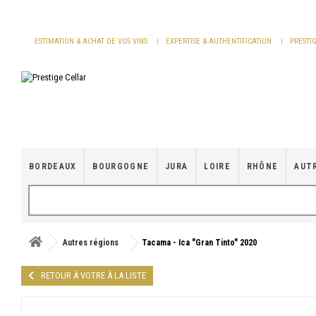
Panneau de gestion des cookies
ESTIMATION & ACHAT DE VOS VINS
EXPERTISE & AUTHENTIFICATION
PRESTI
BORDEAUX
BOURGOGNE
JURA
LOIRE
RHÔNE
AUT
Autres régions
Tacama - Ica "Gran Tinto" 2020
RETOUR À VOTRE À LA LISTE