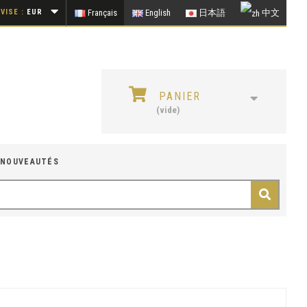
VISE :
EUR
Français
English
日本語
中文
PANIER
(vide)
NOUVEAUTÉS