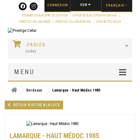
Panneau de gestion des cookies
EUR
CONNEXION
FRANÇAIS
ESTIMATION & ACHAT DE VOS VINS
EXPERTISE & AUTHENTIFICATION
PRESTIGE CELLAR PARIS
PRESTIGE CELLAR BEAUNE
CONTACTEZ-NOUS
PANIER
(vide)
MENU
Bordeaux
Lamarque - Haut Médoc 1985
RETOUR À VOTRE À LA LISTE
LAMARQUE - HAUT MÉDOC 1985