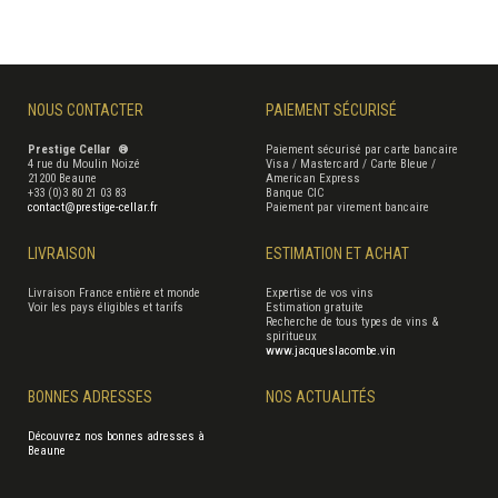
NOUS CONTACTER
PAIEMENT SÉCURISÉ
Prestige Cellar ®
Paiement sécurisé par carte bancaire
4 rue du Moulin Noizé
Visa / Mastercard / Carte Bleue /
21200 Beaune
American Express
+33 (0)3 80 21 03 83
Banque CIC
contact@prestige-cellar.fr
Paiement par virement bancaire
LIVRAISON
ESTIMATION ET ACHAT
Livraison France entière et monde
Expertise de vos vins
Voir les pays éligibles et tarifs
Estimation gratuite
Recherche de tous types de vins &
spiritueux
www.jacqueslacombe.vin
BONNES ADRESSES
NOS ACTUALITÉS
Découvrez nos bonnes adresses à
Beaune