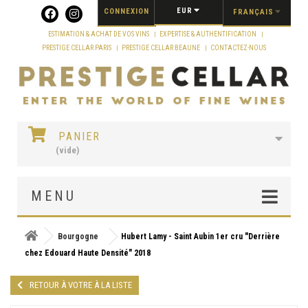
Panneau de gestion des cookies
EUR
CONNEXION
FRANÇAIS
ESTIMATION & ACHAT DE VOS VINS
EXPERTISE & AUTHENTIFICATION
PRESTIGE CELLAR PARIS
PRESTIGE CELLAR BEAUNE
CONTACTEZ-NOUS
PANIER
(vide)
MENU
Bourgogne
Hubert Lamy - Saint Aubin 1er cru "Derrière
chez Edouard Haute Densité" 2018
RETOUR À VOTRE À LA LISTE