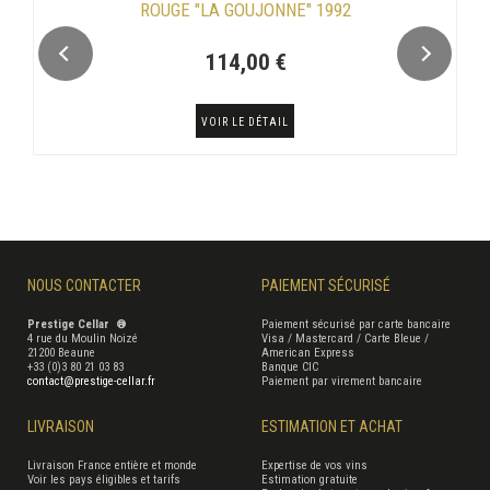
ROUGE "LA GOUJONNE" 1992
114,00 €
VOIR LE DÉTAIL
NOUS CONTACTER
PAIEMENT SÉCURISÉ
Prestige Cellar ®
Paiement sécurisé par carte bancaire
4 rue du Moulin Noizé
Visa / Mastercard / Carte Bleue /
21200 Beaune
American Express
+33 (0)3 80 21 03 83
Banque CIC
contact@prestige-cellar.fr
Paiement par virement bancaire
LIVRAISON
ESTIMATION ET ACHAT
Livraison France entière et monde
Expertise de vos vins
Voir les pays éligibles et tarifs
Estimation gratuite