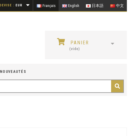
DEVISE :
EUR
Français
English
日本語
中文
PANIER
(vide)
NOUVEAUTÉS