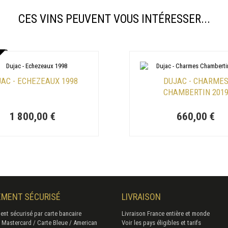
CES VINS PEUVENT VOUS INTÉRESSER...
AC - ECHEZEAUX 1998
DUJAC - CHARME
CHAMBERTIN 201
1 800,00 €
660,00 €
EMENT SÉCURISÉ
LIVRAISON
ent sécurisé par carte bancaire
Livraison France entière et monde
/ Mastercard / Carte Bleue / American
Voir les pays éligibles et tarifs