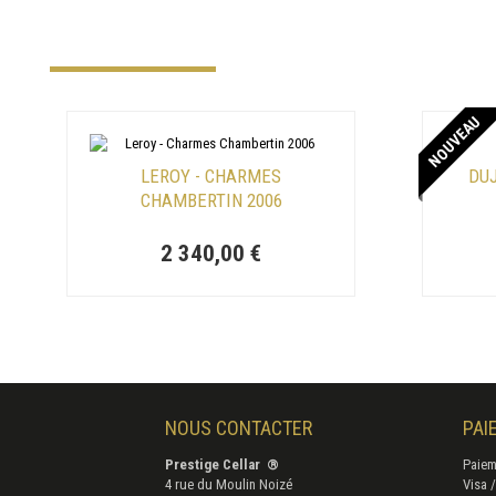
NOUVEAU
LEROY - CHARMES
DUJ
CHAMBERTIN 2006
2 340,00 €
NOUS CONTACTER
PAI
Prestige Cellar ®
Paiem
4 rue du Moulin Noizé
Visa 