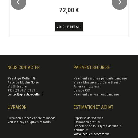
72,00 €
VOIR LE DÉTAIL
NOUS CONTACTER
PAIEMENT SÉCURISÉ
Prestige Cellar ®
Paiement sécurisé par carte bancaire
4 rue du Moulin Noizé
Visa / Mastercard / Carte Bleue /
21200 Beaune
American Express
+33 (0)3 80 21 03 83
Banque CIC
contact@prestige-cellar.fr
Paiement par virement bancaire
LIVRAISON
ESTIMATION ET ACHAT
Livraison France entière et monde
Expertise de vos vins
Voir les pays éligibles et tarifs
Estimation gratuite
Recherche de tous types de vins &
spiritueux
www.jacqueslacombe.vin