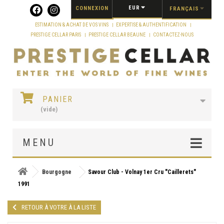
Panneau de gestion des cookies
EUR
CONNEXION
FRANÇAIS
ESTIMATION & ACHAT DE VOS VINS
EXPERTISE & AUTHENTIFICATION
PRESTIGE CELLAR PARIS
PRESTIGE CELLAR BEAUNE
CONTACTEZ-NOUS
PANIER
(vide)
MENU
Bourgogne
Savour Club - Volnay 1er Cru "Caillerets"
1991
RETOUR À VOTRE À LA LISTE