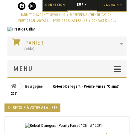
Panneau de gestion des cookies
EUR
CONNEXION
FRANÇAIS
ESTIMATION & ACHAT DE VOS VINS
EXPERTISE & AUTHENTIFICATION
PRESTIGE CELLAR PARIS
PRESTIGE CELLAR BEAUNE
CONTACTEZ-NOUS
PANIER
(vide)
MENU
Bourgogne
Robert-Denogent - Pouilly-Fuissé "Climat"
2021
RETOUR À VOTRE À LA LISTE