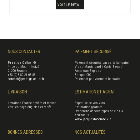
VOIR LE DÉTAIL
NOUS CONTACTER
PAIEMENT SÉCURISÉ
Prestige Cellar ®
Paiement sécurisé par carte bancaire
4 rue du Moulin Noizé
Visa / Mastercard / Carte Bleue /
21200 Beaune
American Express
+33 (0)3 80 21 03 83
Banque CIC
contact@prestige-cellar.fr
Paiement par virement bancaire
LIVRAISON
ESTIMATION ET ACHAT
Livraison France entière et monde
Expertise de vos vins
Voir les pays éligibles et tarifs
Estimation gratuite
Recherche de tous types de vins &
spiritueux
www.jacqueslacombe.vin
BONNES ADRESSES
NOS ACTUALITÉS