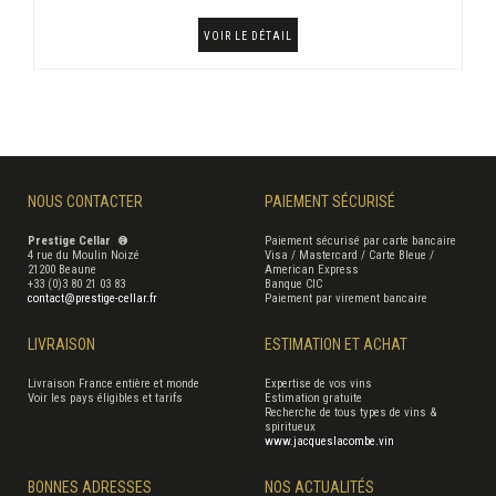
VOIR LE DÉTAIL
NOUS CONTACTER
PAIEMENT SÉCURISÉ
Prestige Cellar ®
Paiement sécurisé par carte bancaire
4 rue du Moulin Noizé
Visa / Mastercard / Carte Bleue /
21200 Beaune
American Express
+33 (0)3 80 21 03 83
Banque CIC
contact@prestige-cellar.fr
Paiement par virement bancaire
LIVRAISON
ESTIMATION ET ACHAT
Livraison France entière et monde
Expertise de vos vins
Voir les pays éligibles et tarifs
Estimation gratuite
Recherche de tous types de vins &
spiritueux
www.jacqueslacombe.vin
BONNES ADRESSES
NOS ACTUALITÉS