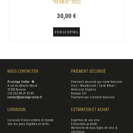
"RÉMUS" 2022
30,00 €
VOIR LE DÉTAIL
NOUS CONTACTER
PAIEMENT SÉCURISÉ
Prestige Cellar ®
Paiement sécurisé par carte bancaire
4 rue du Moulin Noizé
Visa / Mastercard / Carte Bleue /
21200 Beaune
American Express
+33 (0)3 80 21 03 83
Banque CIC
contact@prestige-cellar.fr
Paiement par virement bancaire
LIVRAISON
ESTIMATION ET ACHAT
Livraison France entière et monde
Expertise de vos vins
Voir les pays éligibles et tarifs
Estimation gratuite
Recherche de tous types de vins &
spiritueux