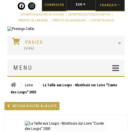
Panneau de gestion des cookies
EUR
CONNEXION
FRANÇAIS
ESTIMATION & ACHAT DE VOS VINS
EXPERTISE & AUTHENTIFICATION
PRESTIGE CELLAR PARIS
PRESTIGE CELLAR BEAUNE
CONTACTEZ-NOUS
PANIER
(vide)
MENU
Loire
La Taille aux Loups - Montlouis sur Loire "Cuvée
des Loups" 2003
RETOUR À VOTRE À LA LISTE