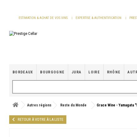
Panneau de gestion des cookies
ESTIMATION & ACHAT DE VOS VINS
EXPERTISE & AUTHENTIFICATION
PRES
BORDEAUX
BOURGOGNE
JURA
LOIRE
RHÔNE
AUT
Autres régions
Reste du Monde
Grace Wine - Yamagata "
RETOUR À VOTRE À LA LISTE