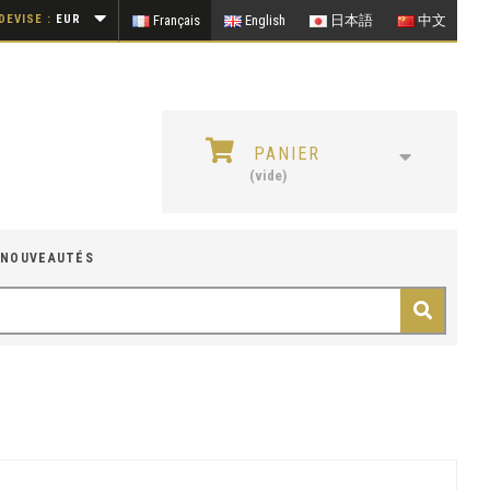
DEVISE :
EUR
Français
English
日本語
中文
PANIER
(vide)
NOUVEAUTÉS