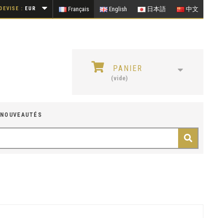
DEVISE :
EUR
Français
English
日本語
中文
PANIER
(vide)
NOUVEAUTÉS