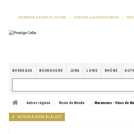
Panneau de gestion des cookies
ESTIMATION & ACHAT DE VOS VINS
EXPERTISE & AUTHENTIFICATION
PRES
BORDEAUX
BOURGOGNE
JURA
LOIRE
RHÔNE
AUT
Autres régions
Reste du Monde
Maranones - Vinos de Ma
RETOUR À VOTRE À LA LISTE