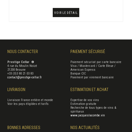
VOIR LE DÉTAIL
NOUS CONTACTER
PAIEMENT SÉCURISÉ
Prestige Cellar ®
Paiement sécurisé par carte bancaire
4 rue du Moulin Noizé
Visa / Mastercard / Carte Bleue /
21200 Beaune
American Express
+33 (0)3 80 21 03 83
Banque CIC
contact@prestige-cellar.fr
Paiement par virement bancaire
LIVRAISON
ESTIMATION ET ACHAT
Livraison France entière et monde
Expertise de vos vins
Voir les pays éligibles et tarifs
Estimation gratuite
Recherche de tous types de vins &
spiritueux
www.jacqueslacombe.vin
BONNES ADRESSES
NOS ACTUALITÉS