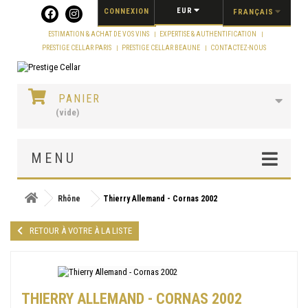
Panneau de gestion des cookies
EUR
CONNEXION
FRANÇAIS
ESTIMATION & ACHAT DE VOS VINS
EXPERTISE & AUTHENTIFICATION
PRESTIGE CELLAR PARIS
PRESTIGE CELLAR BEAUNE
CONTACTEZ-NOUS
PANIER
(vide)
MENU
Rhône
Thierry Allemand - Cornas 2002
RETOUR À VOTRE À LA LISTE
THIERRY ALLEMAND - CORNAS 2002