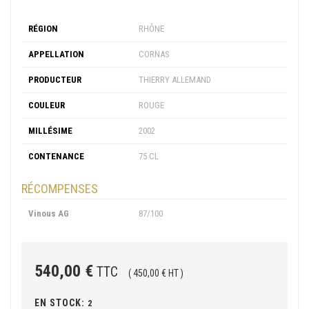
RÉGION
RHÔNE
APPELLATION
CORNAS
PRODUCTEUR
THIERRY ALLEMAND
COULEUR
ROUGE
MILLÉSIME
2002
CONTENANCE
75 CL
RÉCOMPENSES
Vinous AG
87/100
540,00 €
TTC
( 450,00 € HT )
EN STOCK:
2