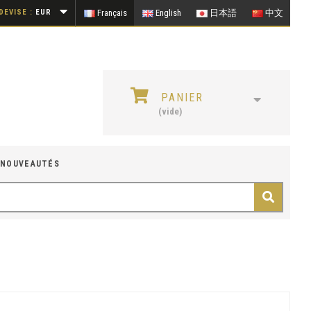
DEVISE :
EUR
Français
English
日本語
中文
PANIER
(vide)
NOUVEAUTÉS