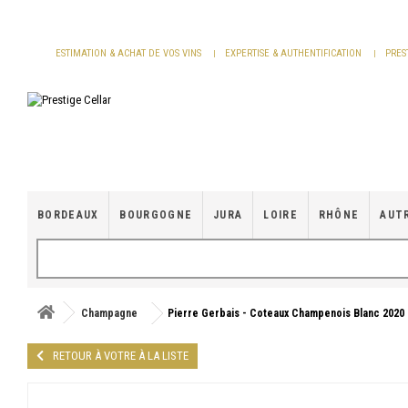
Panneau de gestion des cookies
ESTIMATION & ACHAT DE VOS VINS
EXPERTISE & AUTHENTIFICATION
PRES
BORDEAUX
BOURGOGNE
JURA
LOIRE
RHÔNE
AUT
Champagne
Pierre Gerbais - Coteaux Champenois Blanc 2020
RETOUR À VOTRE À LA LISTE