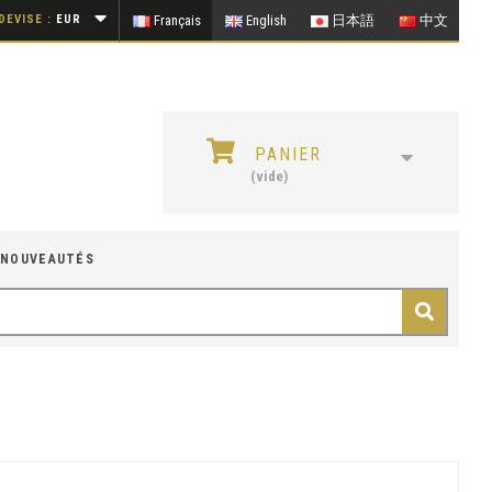
DEVISE :
EUR
Français
English
日本語
中文
PANIER
(vide)
NOUVEAUTÉS