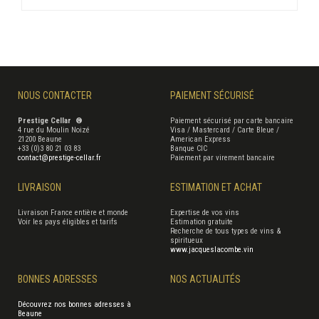
NOUS CONTACTER
PAIEMENT SÉCURISÉ
Prestige Cellar ®
Paiement sécurisé par carte bancaire
4 rue du Moulin Noizé
Visa / Mastercard / Carte Bleue /
21200 Beaune
American Express
+33 (0)3 80 21 03 83
Banque CIC
contact@prestige-cellar.fr
Paiement par virement bancaire
LIVRAISON
ESTIMATION ET ACHAT
Livraison France entière et monde
Expertise de vos vins
Voir les pays éligibles et tarifs
Estimation gratuite
Recherche de tous types de vins &
spiritueux
www.jacqueslacombe.vin
BONNES ADRESSES
NOS ACTUALITÉS
Découvrez nos bonnes adresses à
Beaune