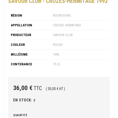
SAVOUR CLUB - CROZES-HERMITAGE 1992
RÉGION
BOURGOGNE
APPELLATION
CROZES HERMITAGE
PRODUCTEUR
SAVOUR CLUB
COULEUR
ROUGE
MILLÉSIME
1992
CONTENANCE
75 CL
36,00 €
TTC
( 30,00 € HT )
EN STOCK:
2
QUANTITÉ